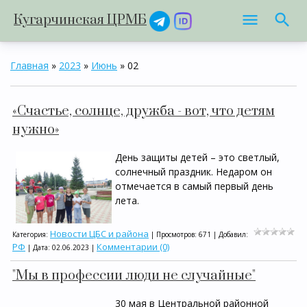
Кугарчинская ЦРМБ
Главная
»
2023
»
Июнь
»
02
«Счастье, солнце, дружба - вот, что детям
нужно»
День защиты детей – это светлый,
солнечный праздник. Недаром он
отмечается в самый первый день
лета.
Новости ЦБС и района
Категория:
| Просмотров: 671 | Добавил:
РФ
Комментарии (0)
| Дата:
02.06.2023
|
"Мы в профессии люди не случайные"
30 мая в Центральной районной