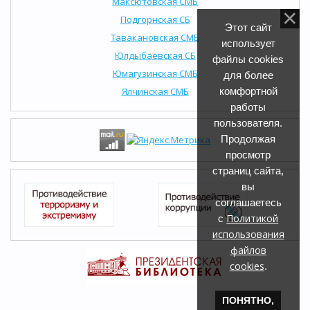
Максютовская СМБ
Подгорнская СБ
Этот сайт
Тавакановская СМБ
использует
Юлдыбаевская СБ
файлы cookies
Юмагузинская СМБ
для более
Ялчинская СМБ
комфортной
работы
пользователя.
Продолжая
просмотр
страниц сайта,
вы
соглашаетесь
Политикой
с
использования
файлов
cookies
.
ПОНЯТНО,