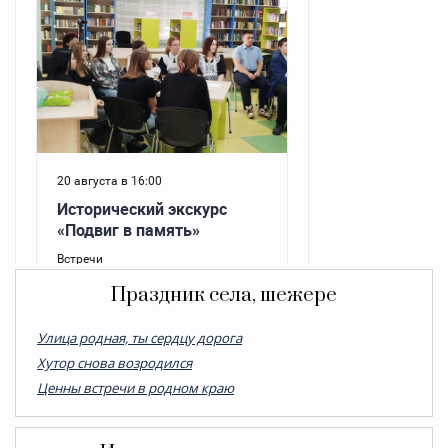
Праздник села, шежере
Улица родная, ты сердцу дорога
Хутор снова возродился
Ценны встречи в родном краю