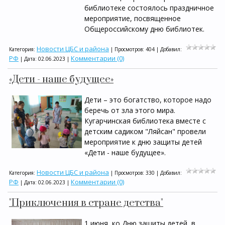
библиотеке состоялось праздничное
мероприятие, посвященное
Общероссийскому дню библиотек.
Новости ЦБС и района
Категория:
| Просмотров: 404 | Добавил:
РФ
Комментарии (0)
| Дата:
02.06.2023
|
«Дети - наше будущее»
Дети – это богатство, которое надо
беречь от зла этого мира.
Кугарчинская библиотека вместе с
детским садиком "Ляйсан" провели
мероприятие к дню защиты детей
«Дети - наше будущее».
Новости ЦБС и района
Категория:
| Просмотров: 330 | Добавил:
РФ
Комментарии (0)
| Дата:
02.06.2023
|
"Приключения в стране детства"
1 июня, ко Дню защиты детей, в