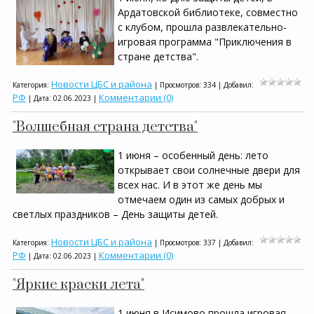
Ардатовской библиотеке, совместно
с клубом, прошла развлекательно-
игровая программа "Приключения в
стране детства".
Новости ЦБС и района
Категория:
| Просмотров: 334 | Добавил:
РФ
Комментарии (0)
| Дата:
02.06.2023
|
"Волшебная страна детства"
1 июня – особенный день: лето
открывает свои солнечные двери для
всех нас. И в этот же день мы
отмечаем один из самых добрых и
светлых праздников – День защиты детей.
Новости ЦБС и района
Категория:
| Просмотров: 337 | Добавил:
РФ
Комментарии (0)
| Дата:
02.06.2023
|
"Яркие краски лета"
1 июня в Исимово прошла игровая