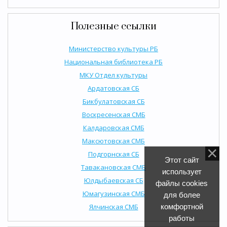
Полезные ссылки
Министерство культуры РБ
Национальная библиотека РБ
МКУ Отдел культуры
Ардатовская СБ
Бикбулатовская СБ
Воскресенская СМБ
Калдаровская СМБ
Максютовская СМБ
Подгорнская СБ
Этот сайт
Тавакановская СМБ
использует
Юлдыбаевская СБ
файлы cookies
Юмагузинская СМБ
для более
Ялчинская СМБ
комфортной
работы