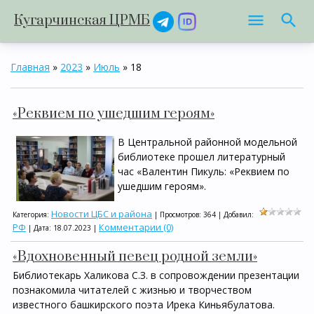
Кугарчинская ЦРМБ
Главная
»
2023
»
Июль
»
18
«Реквием по ушедшим героям»
В Центральной районной модельной
библиотеке прошел литературный
час «Валентин Пикуль: «Реквием по
ушедшим героям».
Новости ЦБС и района
Категория:
| Просмотров: 364 | Добавил:
РФ
Комментарии (0)
| Дата:
18.07.2023
|
«Вдохновенный певец родной земли»
Библиотекарь Халикова С.З. в сопровождении презентации
познакомила читателей с жизнью и творчеством
известного башкирского поэта Ирека Киньябулатова.