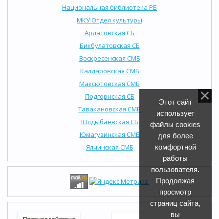
Национальная библиотека РБ
МКУ Отдел культуры
Ардатовская СБ
Бикбулатовская СБ
Воскресенская СМБ
Калдаровская СМБ
Максютовская СМБ
Подгорнская СБ
Этот сайт
Тавакановская СМБ
использует
Юлдыбаевская СБ
файлы cookies
Юмагузинская СМБ
для более
Ялчинская СМБ
комфортной
работы
пользователя.
Продолжая
просмотр
страниц сайта,
вы