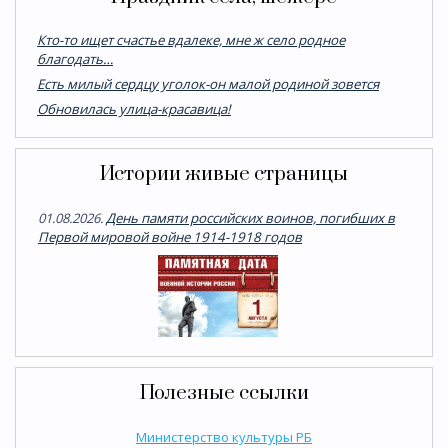
Кто-то ищет счастье вдалеке, мне ж село родное
благодать…
Есть милый сердцу уголок-он малой родиной зовется
Обновилась улица-красавица!
Истории живые страницы
01.08.2026.
День памяти российских воинов, погибших в
Первой мировой войне 1914-1918 годов
Полезные ссылки
Министерство культуры РБ