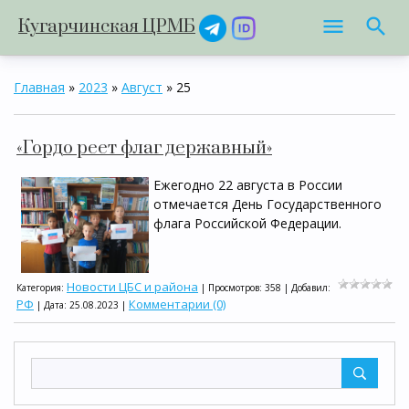
Кугарчинская ЦРМБ
Главная
»
2023
»
Август
»
25
«Гордо реет флаг державный»
Ежегодно 22 августа в России
отмечается День Государственного
флага Российской Федерации.
Новости ЦБС и района
Категория:
| Просмотров: 358 | Добавил:
РФ
Комментарии (0)
| Дата:
25.08.2023
|