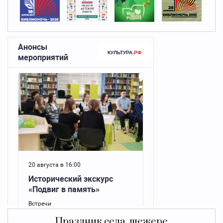
Праздник села, шежере