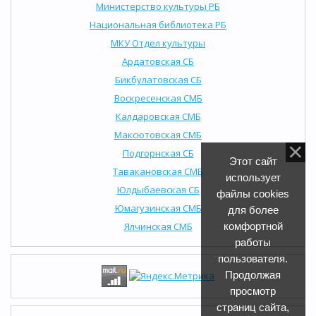
Министерство культуры РБ
Национальная библиотека РБ
МКУ Отдел культуры
Ардатовская СБ
Бикбулатовская СБ
Воскресенская СМБ
Калдаровская СМБ
Максютовская СМБ
Подгорнская СБ
Этот сайт
Тавакановская СМБ
использует
Юлдыбаевская СБ
файлы cookies
Юмагузинская СМБ
для более
Ялчинская СМБ
комфортной
работы
пользователя.
Продолжая
просмотр
страниц сайта,