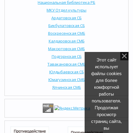
Национальная библиотека РБ
МКУ Отдел культуры
Ардатовская СБ
Бикбулатовская СБ
Воскресенская СМБ
Калдаровская СМБ
Максютовская СМБ
Подгорнская СБ
Этот сайт
Тавакановская СМБ
использует
Юлдыбаевская СБ
файлы cookies
Юмагузинская СМБ
для более
Ялчинская СМБ
комфортной
работы
пользователя.
Продолжая
просмотр
страниц сайта,
вы