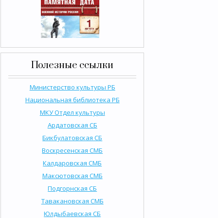
Полезные ссылки
Министерство культуры РБ
Национальная библиотека РБ
МКУ Отдел культуры
Ардатовская СБ
Бикбулатовская СБ
Воскресенская СМБ
Калдаровская СМБ
Максютовская СМБ
Подгорнская СБ
Тавакановская СМБ
Юлдыбаевская СБ