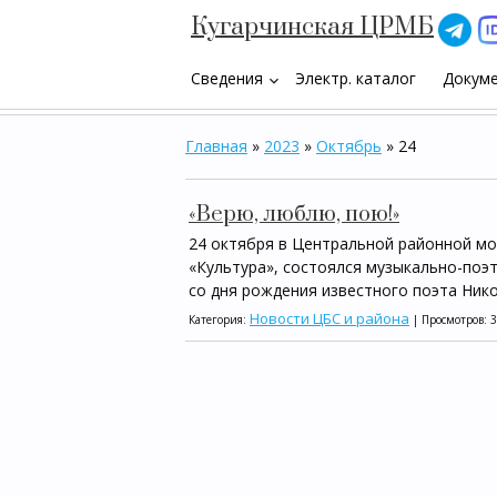
Кугарчинская ЦРМБ
Сведения
Электр. каталог
Докум
keyboard_arrow_down
Главная
»
2023
»
Октябрь
»
24
«Верю, люблю, пою!»
24 октября в Центральной районной мо
«Культура», состоялся музыкально-поэ
со дня рождения известного поэта Ник
Новости ЦБС и района
Категория:
| Просмотров: 