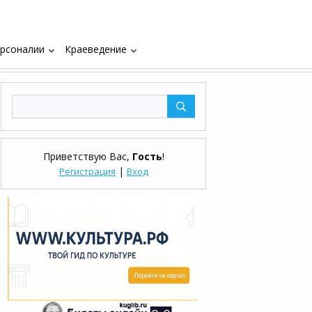
рсоналии
Краеведение
keyboard_arrow_down
keyboard_arrow_down
Приветствую Вас
,
Гость
!
|
Регистрация
Вход