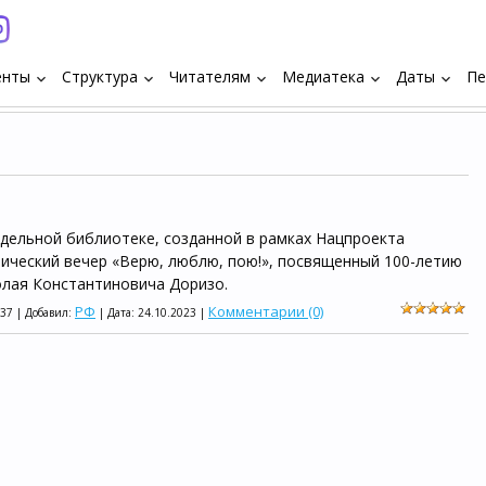
енты
Структура
Читателям
Медиатека
Даты
Пе
keyboard_arrow_down
keyboard_arrow_down
keyboard_arrow_down
keyboard_arrow_down
keyboard_arrow_down
дельной библиотеке, созданной в рамках Нацпроекта
тический вечер «Верю, люблю, пою!», посвященный 100-летию
олая Константиновича Доризо.
РФ
Комментарии (0)
337 | Добавил:
| Дата:
24.10.2023
|