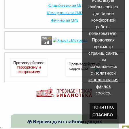
использует
Юлдыбаевская СБ
файлы cookies
Юмагузинская СМБ
для более
Ялчинская СМБ
комфортной
работы
пользователя.
Продолжая
просмотр
страниц сайта,
вы
соглашаетесь
Политикой
с
использования
файлов
cookies
.
ПОНЯТНО,
СПАСИБО
Версия для слабовидящих
Кугарчинская ЦРБ © 2026