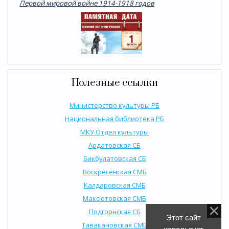
Первой мировой войне 1914-1918 годов
Полезные ссылки
Министерство культуры РБ
Национальная библиотека РБ
МКУ Отдел культуры
Ардатовская СБ
Бикбулатовская СБ
Воскресенская СМБ
Калдаровская СМБ
Максютовская СМБ
Подгорнская СБ
Этот сайт
Тавакановская СМБ