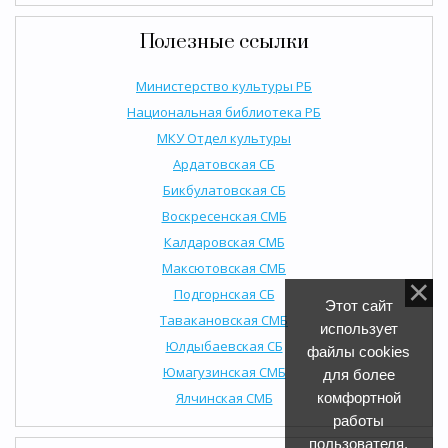
Полезные ссылки
Министерство культуры РБ
Национальная библиотека РБ
МКУ Отдел культуры
Ардатовская СБ
Бикбулатовская СБ
Воскресенская СМБ
Калдаровская СМБ
Максютовская СМБ
Подгорнская СБ
Этот сайт
Тавакановская СМБ
использует
Юлдыбаевская СБ
файлы cookies
Юмагузинская СМБ
для более
Ялчинская СМБ
комфортной
работы
пользователя.