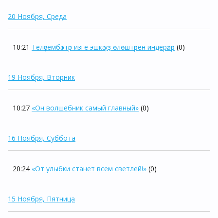
20 Ноября, Среда
10:21
Теләүембәттәр изге эшкә үҙ өлөштәрен индерәләр
(0)
19 Ноября, Вторник
10:27
«Он волшебник самый главный»
(0)
16 Ноября, Суббота
20:24
«От улыбки станет всем светлей!»
(0)
15 Ноября, Пятница