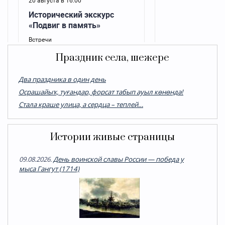
Праздник села, шежере
Два праздника в один день
Осрашайыҡ, туғандар, форсат табып ауыл көнөндә!
Стала краше улица, а сердца – теплей…
Истории живые страницы
09.08.2026.
День воинской славы России — победа у
мыса Гангут (1714)