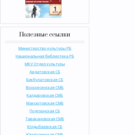
Полезные ссылки
Министерство культуры РБ
Национальная библиотека РБ
МКУ Отдел культуры
Ардатовская СБ
Бикбулатовская СБ
Воскресенская СМБ
Калдаровская СМБ
Максютовская СМБ
Подгорнская СБ
Тавакановская СМБ
Юлдыбаевская СБ
Юмагузинская СМБ