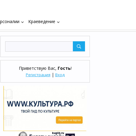
рсоналии
Краеведение
keyboard_arrow_down
keyboard_arrow_down
Приветствую Вас
,
Гость
!
|
Регистрация
Вход