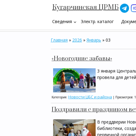
Кугарчинская ЦРМБ
Сведения
Электр. каталог
Докум
keyboard_arrow_down
Главная
»
2026
»
Январь
»
03
«Новогодние забавы»
3 января Централ
провела для дете
Новости ЦБС и района
Категория:
| Просмотров: 
Поздравили с праздником ве
В преддверии Нов
библиотеки, созда
первичной органи