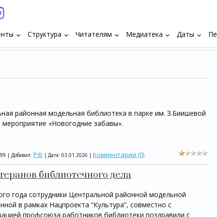
енты
Структура
Читателям
Медиатека
Даты
Пе
keyboard_arrow_down
keyboard_arrow_down
keyboard_arrow_down
keyboard_arrow_down
keyboard_arrow_down
ьная районная модельная библиотека в парке им. З.Биишевой
й мероприятие «Новогодние забавы».
РФ
Комментарии (0)
199 | Добавил:
| Дата:
03.01.2026
|
теранов библиотечного дела
ого года сотрудники Центральной районной модельной
нной в рамках Нацпроекта “Культура”, совместно с
зацией профсоюза работников библиотеки поздравили с