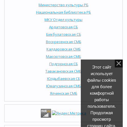
Министерство культуры РБ
Национальная библиотека РБ
МКУ Отдел культуры
Ардатовская СБ
Бикбулатовская СБ
Воскресенская СМБ
Калдаровская СМБ
Максютовская СМБ
Подгорнская СБ
Этот сайт
Тавакановская СМБ
использует
Юлдыбаевская СБ
файлы cookies
Юмагузинская СМБ
для более
Ялчинская СМБ
комфортной
работы
пользователя.
Продолжая
просмотр
страниц сайта,