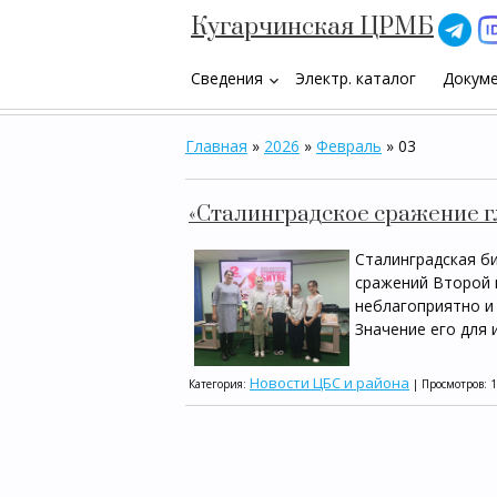
Кугарчинская ЦРМБ
Сведения
Электр. каталог
Докум
keyboard_arrow_down
Главная
»
2026
»
Февраль
»
03
«Сталинградское сражение 
Сталинградская б
сражений Второй м
неблагоприятно и
Значение его для
Новости ЦБС и района
Категория:
| Просмотров: 