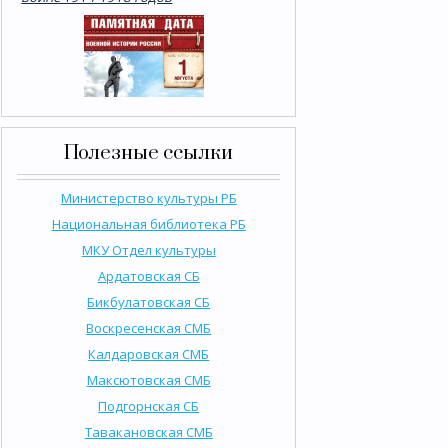
Полезные ссылки
Министерство культуры РБ
Национальная библиотека РБ
МКУ Отдел культуры
Ардатовская СБ
Бикбулатовская СБ
Воскресенская СМБ
Калдаровская СМБ
Максютовская СМБ
Подгорнская СБ
Тавакановская СМБ