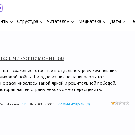
енты
Структура
Читателям
Медиатека
Даты
Пе
keyboard_arrow_down
keyboard_arrow_down
keyboard_arrow_down
keyboard_arrow_down
keyboard_arrow_down
глазами современника»
итва – сражение, стоящее в отдельном ряду крупнейших
ировой войны. Ни одно из них не начиналось так
 не заканчивалось такой яркой и решительной победой.
 истории нашей страны невозможно переоценить.
РФ
Комментарии (0)
157 | Добавил:
| Дата:
03.02.2026
|