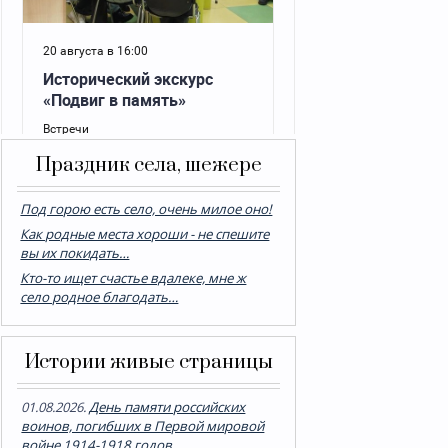
Праздник села, шежере
Под горою есть село, очень милое оно!
Как родные места хороши - не спешите
вы их покидать…
Кто-то ищет счастье вдалеке, мне ж
село родное благодать…
Истории живые страницы
01.08.2026.
День памяти российских
воинов, погибших в Первой мировой
войне 1914-1918 годов