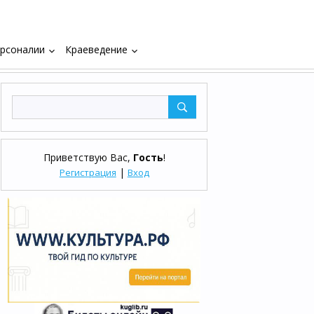
рсоналии
Краеведение
keyboard_arrow_down
keyboard_arrow_down
Приветствую Вас
,
Гость
!
|
Регистрация
Вход