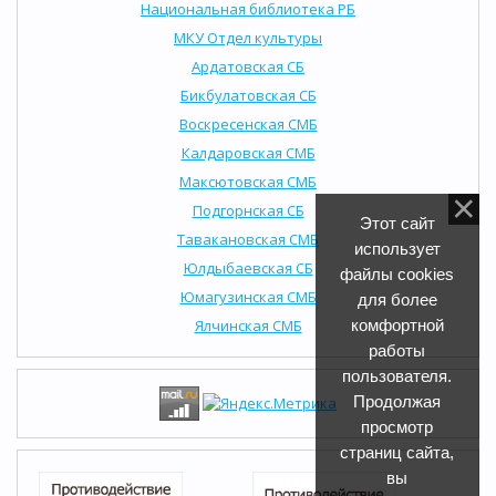
Национальная библиотека РБ
МКУ Отдел культуры
Ардатовская СБ
Бикбулатовская СБ
Воскресенская СМБ
Калдаровская СМБ
Максютовская СМБ
Подгорнская СБ
Этот сайт
Тавакановская СМБ
использует
Юлдыбаевская СБ
файлы cookies
Юмагузинская СМБ
для более
Ялчинская СМБ
комфортной
работы
пользователя.
Продолжая
просмотр
страниц сайта,
вы