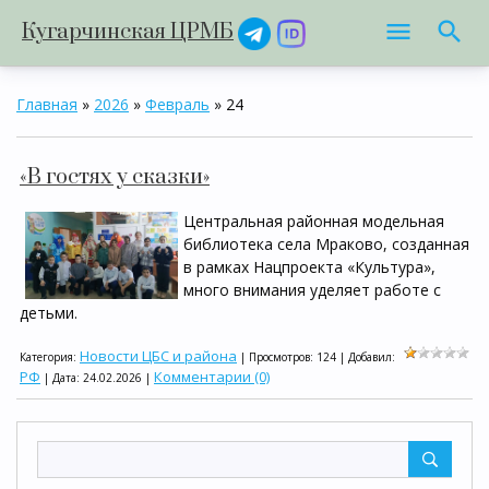
Кугарчинская ЦРМБ
Главная
»
2026
»
Февраль
»
24
«В гостях у сказки»
Центральная районная модельная
библиотека села Мраково, созданная
в рамках Нацпроекта «Культура»,
много внимания уделяет работе с
детьми.
Новости ЦБС и района
Категория:
| Просмотров: 124 | Добавил:
РФ
Комментарии (0)
| Дата:
24.02.2026
|