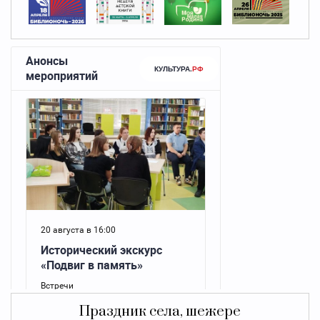
Праздник села, шежере