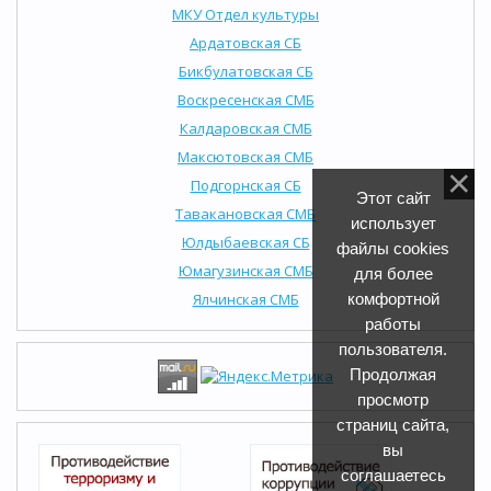
МКУ Отдел культуры
Ардатовская СБ
Бикбулатовская СБ
Воскресенская СМБ
Калдаровская СМБ
Максютовская СМБ
Подгорнская СБ
Этот сайт
Тавакановская СМБ
использует
Юлдыбаевская СБ
файлы cookies
Юмагузинская СМБ
для более
Ялчинская СМБ
комфортной
работы
пользователя.
Продолжая
просмотр
страниц сайта,
вы
соглашаетесь