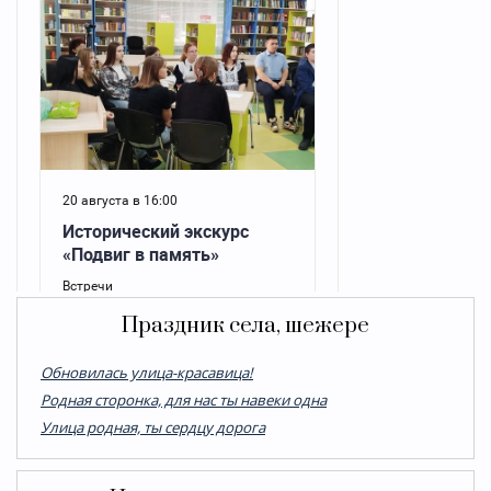
Праздник села, шежере
Обновилась улица-красавица!
Родная сторонка, для нас ты навеки одна
Улица родная, ты сердцу дорога