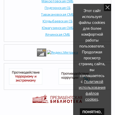
Максютовская СМБ
Подгорнская СБ
Этот сайт
Тавакановская СМБ
использует
Юлдыбаевская СБ
файлы cookies
Юмагузинская СМБ
для более
Ялчинская СМБ
комфортной
работы
пользователя.
Продолжая
просмотр
страниц сайта,
вы
соглашаетесь
Политикой
с
использования
файлов
cookies
.
ПОНЯТНО,