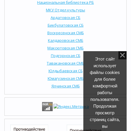
Национальная библиотека РБ
МКУ Отдел культуры
Ардатовская СБ
Бикбулатовская СБ
Воскресенская СМБ
Калдаровская СМБ
Максютовская СМБ
Подгорнская СБ
Этот сайт
Тавакановская СМБ
использует
Юлдыбаевская СБ
файлы cookies
Юмагузинская СМБ
для более
Ялчинская СМБ
комфортной
работы
пользователя.
Продолжая
просмотр
страниц сайта,
вы