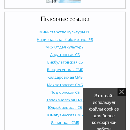
Полезные ссылки
Министерство культуры РБ
Национальная библиотека РБ
МКУ Отдел культуры
Ардатовская СБ
Бикбулатовская СБ
Воскресенская СМБ
Калдаровская СМБ
Максютовская СМБ
Подгорнская СБ
Этот сайт
Тавакановская СМБ
использует
Юлдыбаевская СБ
файлы cookies
Юмагузинская СМБ
для более
Ялчинская СМБ
комфортной
работы