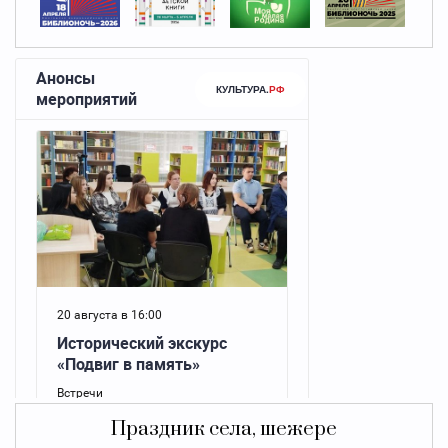
Праздник села, шежере