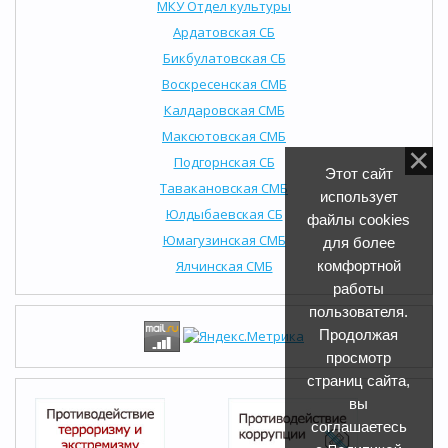
МКУ Отдел культуры
Ардатовская СБ
Бикбулатовская СБ
Воскресенская СМБ
Калдаровская СМБ
Максютовская СМБ
Подгорнская СБ
Этот сайт
Тавакановская СМБ
использует
Юлдыбаевская СБ
файлы cookies
Юмагузинская СМБ
для более
Ялчинская СМБ
комфортной
работы
пользователя.
Продолжая
просмотр
страниц сайта,
вы
соглашаетесь