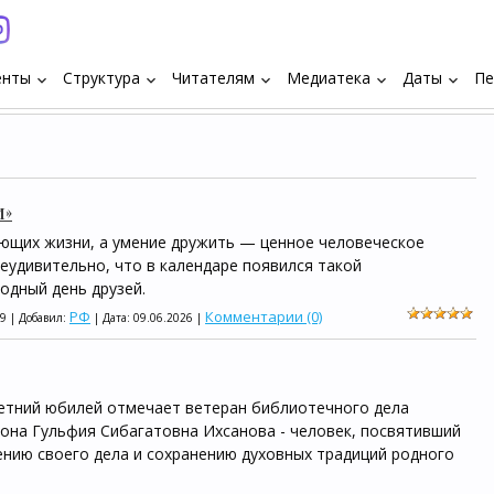
енты
Структура
Читателям
Медиатека
Даты
Пе
keyboard_arrow_down
keyboard_arrow_down
keyboard_arrow_down
keyboard_arrow_down
keyboard_arrow_down
и»
ющих жизни, а умение дружить — ценное человеческое
Неудивительно, что в календаре появился такой
одный день друзей.
РФ
Комментарии (0)
9 | Добавил:
| Дата:
09.06.2026
|
летний юбилей отмечает ветеран библиотечного дела
йона Гульфия Сибагатовна Ихсанова - человек, посвятивший
ению своего дела и сохранению духовных традиций родного