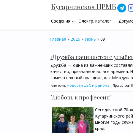
Кугарчинская ЦРМБ
Сведения
Электр. каталог
Докум
keyboard_arrow_down
Главная
»
2026
»
Июнь
»
09
«Дружба начинается с улыбк
Дружба — одна из важнейших составля
качество, признанное во все времена. 
замечательный праздник, как Междунар
Новости ЦБС и района
Категория:
| Просмотров: 8
"Любовь к профессии"
Сегодня свой 70-
Кугарчинского ра
многие годы служ
края.