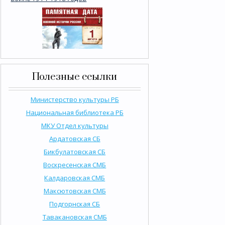
Полезные ссылки
Министерство культуры РБ
Национальная библиотека РБ
МКУ Отдел культуры
Ардатовская СБ
Бикбулатовская СБ
Воскресенская СМБ
Калдаровская СМБ
Максютовская СМБ
Подгорнская СБ
Тавакановская СМБ