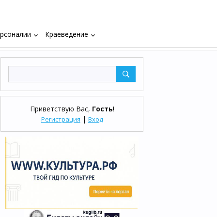
рсоналии
Краеведение
keyboard_arrow_down
keyboard_arrow_down
Приветствую Вас
,
Гость
!
|
Регистрация
Вход