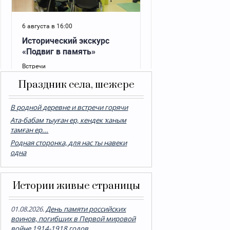
Праздник села, шежере
В родной деревне и встречи горячи
Ата-бабам тыуған ер, кендек ҡаным
тамған ер...
Родная сторонка, для нас ты навеки
одна
Истории живые страницы
01.08.2026.
День памяти российских
воинов, погибших в Первой мировой
войне 1914-1918 годов