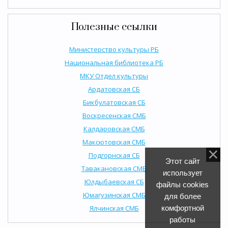
Полезные ссылки
Министерство культуры РБ
Национальная библиотека РБ
МКУ Отдел культуры
Ардатовская СБ
Бикбулатовская СБ
Воскресенская СМБ
Калдаровская СМБ
Максютовская СМБ
Подгорнская СБ
Этот сайт
Тавакановская СМБ
использует
Юлдыбаевская СБ
файлы cookies
Юмагузинская СМБ
для более
Ялчинская СМБ
комфортной
работы