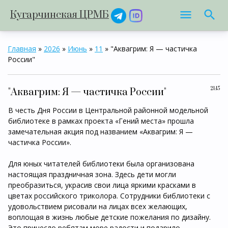
Кугарчинская ЦРМБ
Главная
»
2026
»
Июнь
»
11
» "Аквагрим: Я — частичка
России"
21:15
"Аквагрим: Я — частичка России"
В честь Дня России в Центральной районной модельной
библиотеке в рамках проекта «Гений места» прошла
замечательная акция под названием «Аквагрим: Я —
частичка России».
Для юных читателей библиотеки была организована
настоящая праздничная зона. Здесь дети могли
преобразиться, украсив свои лица яркими красками в
цветах российского триколора. Сотрудники библиотеки с
удовольствием рисовали на лицах всех желающих,
воплощая в жизнь любые детские пожелания по дизайну.
Это принесло ребятам море радости и подарило