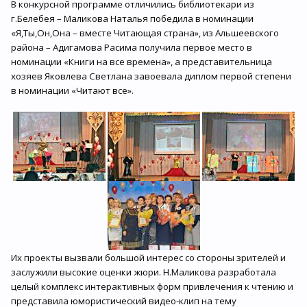
В конкурсной программе отличились библиотекари из
г.Белебея – Маликова Наталья победила в номинации
«Я,Ты,Он,Она – вместе Читающая страна», из Альшеевского
района – Адигамова Расима получила первое место в
номинации «Книги на все времена», а представительница
хозяев Яковлева Светлана завоевала диплом первой степени
в номинации «Читают все».
Их проекты вызвали большой интерес со стороны зрителей и
заслужили высокие оценки жюри. Н.Маликова разработала
целый комплекс интерактивных форм привлечения к чтению и
представила юмористический видео-клип на тему