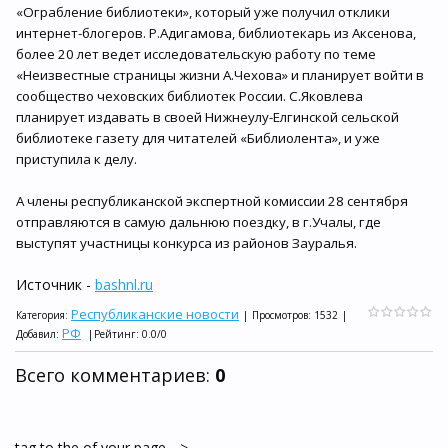
«Ограбление библиотеки», который уже получил отклики
интернет-блогеров. Р.Адигамова, библиотекарь из Аксенова,
более 20 лет ведет исследовательскую работу по теме
«Неизвестные страницы жизни А.Чехова» и планирует войти в
сообщество чеховских библиотек России. С.Яковлева
планирует издавать в своей Нижнеулу-Елгинской сельской
библиотеке газету для читателей «Библиолента», и уже
приступила к делу.
А члены республиканской экспертной комиссии 28 сентября
отправляются в самую дальнюю поездку, в г.Учалы, где
выступят участницы конкурса из районов Зауралья.
Источник -
bashnl.ru
Республиканские новости
Категория
:
|
Просмотров
:
1532
|
РФ
Добавил
:
|
Рейтинг
:
0.0
/
0
Всего комментариев
:
0
tag to the of your page -->