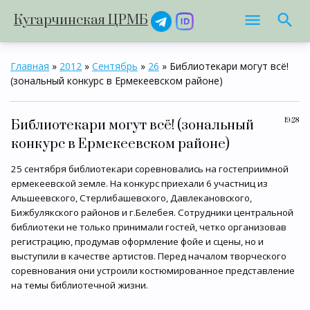
Кугарчинская ЦРМБ
Главная
»
2012
»
Сентябрь
»
26
» Библиотекари могут всё!
(зональный конкурс в Ермекеевском районе)
19:28
Библиотекари могут всё! (зональный
конкурс в Ермекеевском районе)
25 сентября библиотекари соревновались на гостеприимной
ермекеевской земле. На конкурс приехали 6 участниц из
Альшеевского, Стерлибашевского, Давлекановского,
Бижбулякского районов и г.Белебея. Сотрудники центральной
библиотеки не только принимали гостей, четко организовав
регистрацию, продумав оформление фойе и сцены, но и
выступили в качестве артистов. Перед началом творческого
соревнования они устроили костюмированное представление
на темы библиотечной жизни.