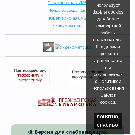
Тавакановская СМБ
использует
Юлдыбаевская СБ
файлы cookies
Юмагузинская СМБ
для более
Ялчинская СМБ
комфортной
работы
пользователя.
Продолжая
просмотр
страниц сайта,
вы
соглашаетесь
Политикой
с
использования
файлов
cookies
.
ПОНЯТНО,
СПАСИБО
Версия для слабовидящих