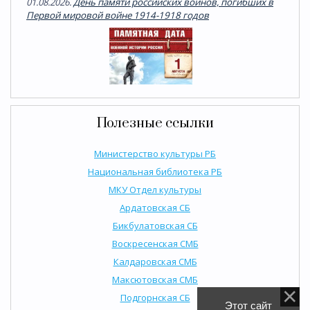
01.08.2026.
День памяти российских воинов, погибших в
Первой мировой войне 1914-1918 годов
Полезные ссылки
Министерство культуры РБ
Национальная библиотека РБ
МКУ Отдел культуры
Ардатовская СБ
Бикбулатовская СБ
Воскресенская СМБ
Калдаровская СМБ
Максютовская СМБ
Подгорнская СБ
Этот сайт