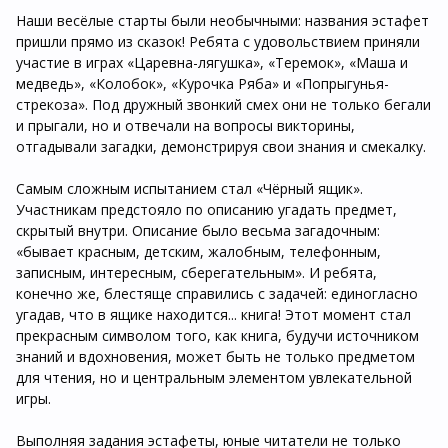
Наши весёлые старты были необычными: названия эстафет
пришли прямо из сказок! Ребята с удовольствием приняли
участие в играх «Царевна-лягушка», «Теремок», «Маша и
медведь», «Колобок», «Курочка Ряба» и «Попрыгунья-
стрекоза». Под дружный звонкий смех они не только бегали
и прыгали, но и отвечали на вопросы викторины,
отгадывали загадки, демонстрируя свои знания и смекалку.
Самым сложным испытанием стал «Чёрный ящик».
Участникам предстояло по описанию угадать предмет,
скрытый внутри. Описание было весьма загадочным:
«бывает красным, детским, жалобным, телефонным,
записным, интересным, сберегательным». И ребята,
конечно же, блестяще справились с задачей: единогласно
угадав, что в ящике находится... книга! Этот момент стал
прекрасным символом того, как книга, будучи источником
знаний и вдохновения, может быть не только предметом
для чтения, но и центральным элементом увлекательной
игры.
Выполняя задания эстафеты, юные читатели не только