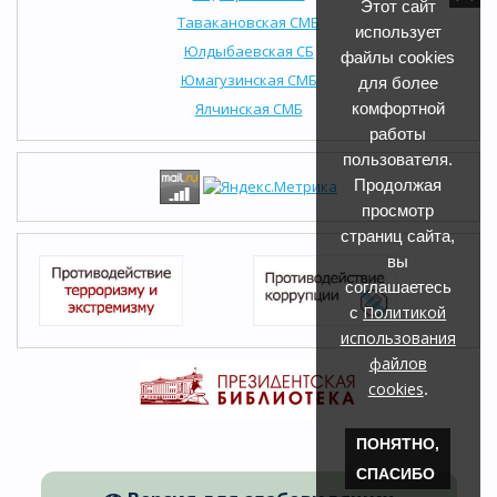
Этот сайт
Тавакановская СМБ
использует
Юлдыбаевская СБ
файлы cookies
Юмагузинская СМБ
для более
Ялчинская СМБ
комфортной
работы
пользователя.
Продолжая
просмотр
страниц сайта,
вы
соглашаетесь
Политикой
с
использования
файлов
cookies
.
ПОНЯТНО,
СПАСИБО