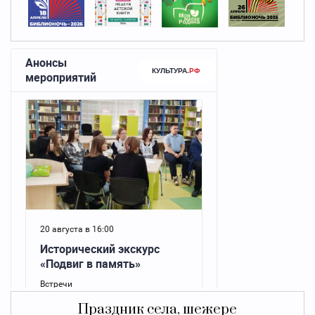
Праздник села, шежере