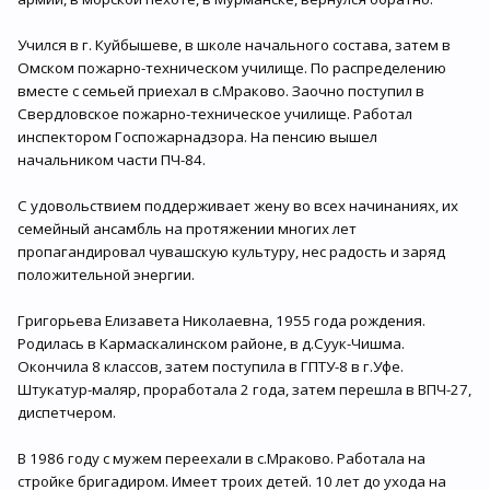
Учился в г. Куйбышеве, в школе начального состава, затем в
Омском пожарно-техническом училище. По распределению
вместе с семьей приехал в с.Мраково. Заочно поступил в
Свердловское пожарно-техническое училище. Работал
инспектором Госпожарнадзора. На пенсию вышел
начальником части ПЧ-84.
С удовольствием поддерживает жену во всех начинаниях, их
семейный ансамбль на протяжении многих лет
пропагандировал чувашскую культуру, нес радость и заряд
положительной энергии.
Григорьева Елизавета Николаевна, 1955 года рождения.
Родилась в Кармаскалинском районе, в д.Суук-Чишма.
Окончила 8 классов, затем поступила в ГПТУ-8 в г.Уфе.
Штукатур-маляр, проработала 2 года, затем перешла в ВПЧ-27,
диспетчером.
В 1986 году с мужем переехали в с.Мраково. Работала на
стройке бригадиром. Имеет троих детей. 10 лет до ухода на