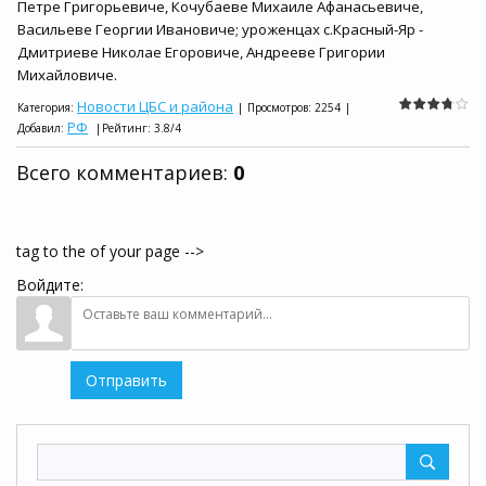
Петре Григорьевиче, Кочубаеве Михаиле Афанасьевиче,
Васильеве Георгии Ивановиче; уроженцах с.Красный-Яр -
Дмитриеве Николае Егоровиче, Андрееве Григории
Михайловиче.
Новости ЦБС и района
Категория
:
|
Просмотров
:
2254
|
РФ
Добавил
:
|
Рейтинг
:
3.8
/
4
Всего комментариев
:
0
tag to the of your page -->
Войдите:
Отправить