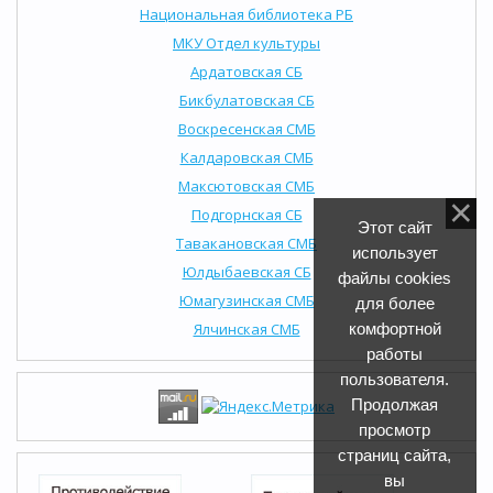
Национальная библиотека РБ
МКУ Отдел культуры
Ардатовская СБ
Бикбулатовская СБ
Воскресенская СМБ
Калдаровская СМБ
Максютовская СМБ
Подгорнская СБ
Этот сайт
Тавакановская СМБ
использует
Юлдыбаевская СБ
файлы cookies
Юмагузинская СМБ
для более
Ялчинская СМБ
комфортной
работы
пользователя.
Продолжая
просмотр
страниц сайта,
вы