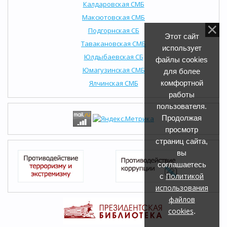
Калдаровская СМБ
Максютовская СМБ
Подгорнская СБ
Этот сайт
Тавакановская СМБ
использует
Юлдыбаевская СБ
файлы cookies
Юмагузинская СМБ
для более
Ялчинская СМБ
комфортной
работы
пользователя.
Продолжая
просмотр
страниц сайта,
вы
соглашаетесь
Политикой
с
использования
файлов
cookies
.