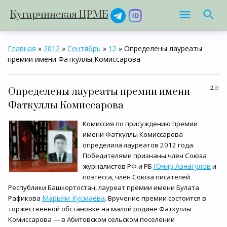
Кугарчинская ЦРМБ
Главная
»
2012
»
Сентябрь
»
12
» Определены лауреаты
премии имени Фаткуллы Комиссарова
12:19
Определены лауреаты премии имени
Фаткуллы Комиссарова
Комиссия по присуждению премии
имени Фаткуллы Комиссарова
определила лауреатов 2012 года.
Победителями признаны член Союза
Юнир Азнагулов
журналистов РФ и РБ
и
поэтесса, член Союза писателей
Республики Башкортостан, лауреат премии имени Булата
Марьям Кусмаева
Рафикова
. Вручение премии состоится в
торжественной обстановке на малой родине Фаткуллы
Комиссарова — в Абитовском сельском поселении