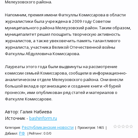
Мелеузовского района.
Напомним, премия имени Фаткуллы Комиссарова в области
журналистики была учреждена в 2009 году Советом
муниципального района Мелеузовский район. Таким образом,
муниципалитет решил поощрить творческую активность
журналистов, а также увековечить память талантливого
журналиста, участника Великой Отечественной войны
Фаткуллы Абдулловича Комиссарова.
Лауреаты этого года были выдвинуты на рассмотрение
комиссии семьей Комиссарова, сообщили в информационно-
аналитическом отделе Мелеузовского района. Они внесли
большой вклад в организацию и создание книги «Я бурей
пронесся», ими опубликован ряд статей и материалов о
Фаткулле Комиссарове.
Автор: Галия Набиева
Источник -
bashinform.ru
Республиканские новости
Категория
:
|
Просмотров
:
1465
|
РФ
Добавил
:
|
Рейтинг
:
0.0
/
0