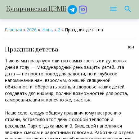
Кугарчинская ЦРМБ
Главная
»
2026
»
Июнь
»
2
» Праздник детства
16:14
Праздник детства
1 июня мы празднуем один из самых светлых и душевных
дней в году — Международный день защиты детей. Эта
дата — не просто повод для радости, но и глубокое
напоминание нам, взрослым, о нашей священной
обязанности: оберегать жизнь и здоровье наших детей,
создавать для них мир, полный возможностей для роста,
самореализации и, конечно же, счастья.
Наше село, следуя общему праздничному настроению
страны, встретило этот день с особой теплотой и
весельем. Парк отдыха имени З. Биишевой наполнился
звонким смехом и радостными голосами. Работники отдела
культуры подарили детям незабываемую развлекательную