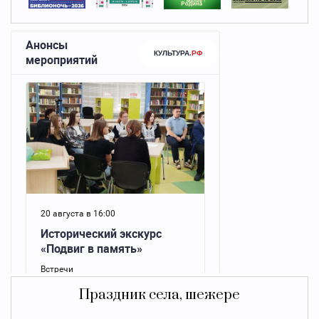
Праздник села, шежере