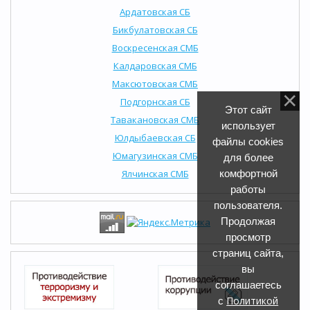
Ардатовская СБ
Бикбулатовская СБ
Воскресенская СМБ
Калдаровская СМБ
Максютовская СМБ
Подгорнская СБ
Этот сайт
Тавакановская СМБ
использует
Юлдыбаевская СБ
файлы cookies
Юмагузинская СМБ
для более
Ялчинская СМБ
комфортной
работы
пользователя.
Продолжая
просмотр
страниц сайта,
вы
соглашаетесь
Политикой
с