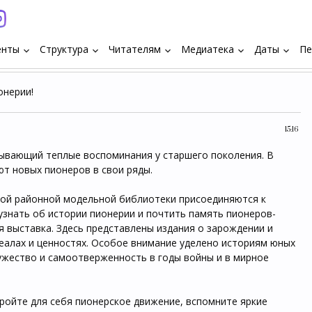
енты
Структура
Читателям
Медиатека
Даты
Пе
keyboard_arrow_down
keyboard_arrow_down
keyboard_arrow_down
keyboard_arrow_down
keyboard_arrow_down
онерии!
15:16
зывающий теплые воспоминания у старшего поколения. В
т новых пионеров в свои ряды.
ной районной модельной библиотеки присоединяются к
узнать об истории пионерии и почтить память пионеров-
я выставка. Здесь представлены издания о зарождении и
деалах и ценностях. Особое внимание уделено историям юных
ужество и самоотверженность в годы войны и в мирное
кройте для себя пионерское движение, вспомните яркие