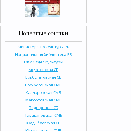
Полезные ссылки
Министерство культуры РБ
Национальная библиотека РБ
МКУ Отдел культуры
Ардатовская СБ
Бикбулатовская СБ
Воскресенская СМБ
Калдаровская СМБ
Максютовская СМБ
Подгорнская СБ
Тавакановская СМБ
Юлдыбаевская СБ
Юмагузинская СМБ