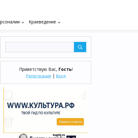
рсоналии
Краеведение
keyboard_arrow_down
keyboard_arrow_down
Приветствую Вас
,
Гость
!
|
Регистрация
Вход