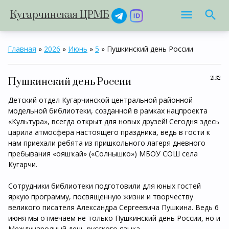
Кугарчинская ЦРМБ
Главная
»
2026
»
Июнь
»
5
» Пушкинский день России
21:32
Пушкинский день России
Детский отдел Кугарчинской центральной районной
модельной библиотеки, созданной в рамках нацпроекта
«Культура», всегда открыт для новых друзей! Сегодня здесь
царила атмосфера настоящего праздника, ведь в гости к
нам приехали ребята из пришкольного лагеря дневного
пребывания «Ҡояшҡай» («Солнышко») МБОУ СОШ села
Кугарчи.
Сотрудники библиотеки подготовили для юных гостей
яркую программу, посвященную жизни и творчеству
великого писателя Александра Сергеевича Пушкина. Ведь 6
июня мы отмечаем не только Пушкинский день России, но и
Международный день русского языка.