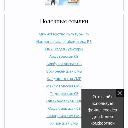
Полезные ссылки
Министерство культуры РБ
Национальная библиотека РБ
МКУ Отдел культуры
Ардатовская СБ
Бикбулатовская СБ
Воскресенская СМБ
Калдаровская СМБ
Максютовская СМБ
Подгорнская СБ
Этот сайт
Тавакановская СМБ
использует
Юлдыбаевская СБ
файлы cookies
Юмагузинская СМБ
для более
Ялчинская СМБ
комфортной