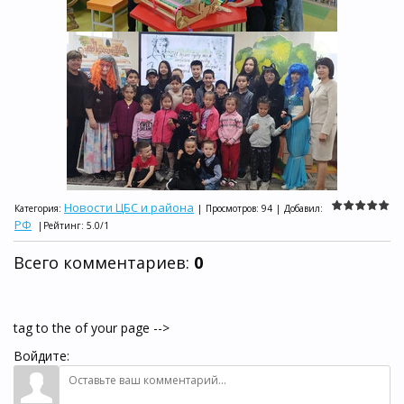
Новости ЦБС и района
Категория
:
|
Просмотров
:
94
|
Добавил
:
РФ
|
Рейтинг
:
5.0
/
1
Всего комментариев
:
0
tag to the of your page -->
Войдите: