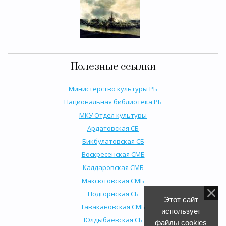
Полезные ссылки
Министерство культуры РБ
Национальная библиотека РБ
МКУ Отдел культуры
Ардатовская СБ
Бикбулатовская СБ
Воскресенская СМБ
Калдаровская СМБ
Максютовская СМБ
Подгорнская СБ
Этот сайт
Тавакановская СМБ
использует
Юлдыбаевская СБ
файлы cookies