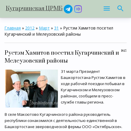
Кугарчинская ЦРМБ
Главная
»
2012
»
Март
»
31
» Рустэм Хамитов посетил
Кугарчинский и Мелеузовский районы
18:15
Рустэм Хамитов посетил Кугарчинский и
Мелеузовский районы
31 марта Президент
Башкортостана Рустэм Хамитов в
ходе рабочей поездки побывал в
Кугарчинском и Мелеузовском
районах, сообщили в пресс-
службе главы региона.
В селе Максютово Кугарчинского района руководитель
республики ознакомился с деятельностью единственной в
Башкортостане звероводческой фермы ООО «Октябрьское».