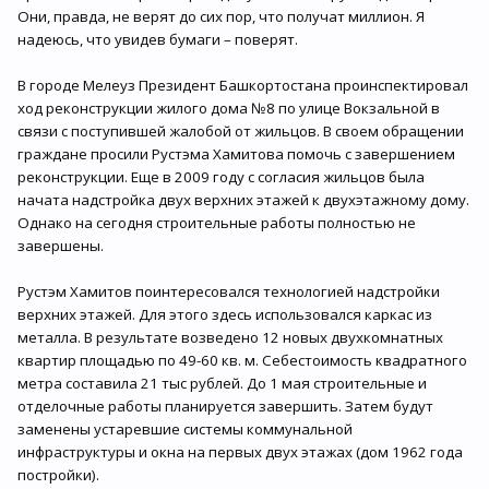
Они, правда, не верят до сих пор, что получат миллион. Я
надеюсь, что увидев бумаги – поверят.
В городе Мелеуз Президент Башкортостана проинспектировал
ход реконструкции жилого дома №8 по улице Вокзальной в
связи с поступившей жалобой от жильцов. В своем обращении
граждане просили Рустэма Хамитова помочь с завершением
реконструкции. Еще в 2009 году с согласия жильцов была
начата надстройка двух верхних этажей к двухэтажному дому.
Однако на сегодня строительные работы полностью не
завершены.
Рустэм Хамитов поинтересовался технологией надстройки
верхних этажей. Для этого здесь использовался каркас из
металла. В результате возведено 12 новых двухкомнатных
квартир площадью по 49-60 кв. м. Себестоимость квадратного
метра составила 21 тыс рублей. До 1 мая строительные и
отделочные работы планируется завершить. Затем будут
заменены устаревшие системы коммунальной
инфраструктуры и окна на первых двух этажах (дом 1962 года
постройки).