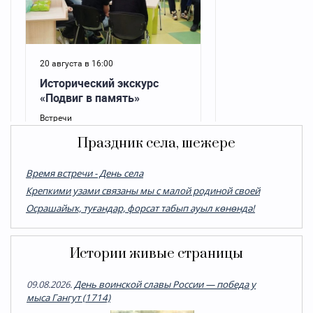
Праздник села, шежере
Время встречи - День села
Крепкими узами связаны мы с малой родиной своей
Осрашайыҡ, туғандар, форсат табып ауыл көнөндә!
Истории живые страницы
09.08.2026.
День воинской славы России — победа у
мыса Гангут (1714)