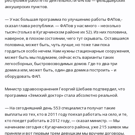
республике работе по деятельности ФАПов — фельдшерских
аккушерских пунктов.
— У нас большая программа по улучшению работы ФАПов,-
сказал глава республики. — ФАПов у нас много – несколько
тысяч (только в Кугарчинском районе их 52). Из них половина,
наверное, в плохом состоянии, чего тут скрывать. Оставшаяся
половина, может быть, чуть лучше, но тоже там пока
гордиться особо нечем. Нам нужны стационарные сооружения,
может быть мы подумаем, сейчас есть варианты таких
легкосборных, быстровозводимых домов. Где-то два-три
домика или, может быть, один-два домика построить – и
оборудовать ФАП.
Министр здравоохранения Георгий Шебаев подтвердил, что
программа «Земский доктор» стала абсолютно реальной.
— На сегодняшний день 553 специалиста получат такие
выплаты из тех, кто в 2011 году поехал работать на село, и те,
кто поедет работать в 2012 году, — сказал министр. — Мы
начинаем сегодня с Кугарчинского района, уже 215 заявок мы
приняли и вот первым трем девушкам мы вручим договоры.