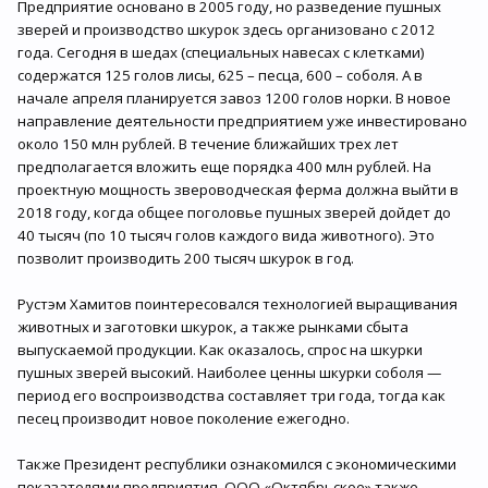
Предприятие основано в 2005 году, но разведение пушных
зверей и производство шкурок здесь организовано с 2012
года. Сегодня в шедах (специальных навесах с клетками)
содержатся 125 голов лисы, 625 – песца, 600 – соболя. А в
начале апреля планируется завоз 1200 голов норки. В новое
направление деятельности предприятием уже инвестировано
около 150 млн рублей. В течение ближайших трех лет
предполагается вложить еще порядка 400 млн рублей. На
проектную мощность звероводческая ферма должна выйти в
2018 году, когда общее поголовье пушных зверей дойдет до
40 тысяч (по 10 тысяч голов каждого вида животного). Это
позволит производить 200 тысяч шкурок в год.
Рустэм Хамитов поинтересовался технологией выращивания
животных и заготовки шкурок, а также рынками сбыта
выпускаемой продукции. Как оказалось, спрос на шкурки
пушных зверей высокий. Наиболее ценны шкурки соболя —
период его воспроизводства составляет три года, тогда как
песец производит новое поколение ежегодно.
Также Президент республики ознакомился с экономическими
показателями предприятия. ООО «Октябрьское» также