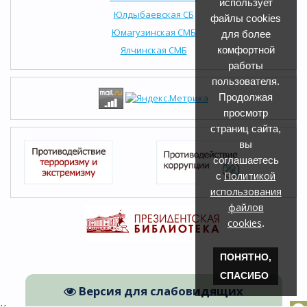
использует
Юлдыбаевская СБ
файлы cookies
Юмагузинская СМБ
для более
Ялчинская СМБ
комфортной
работы
пользователя.
Продолжая
просмотр
страниц сайта,
вы
соглашаетесь
Политикой
с
использования
файлов
cookies
.
ПОНЯТНО,
СПАСИБО
Версия для слабовидящих