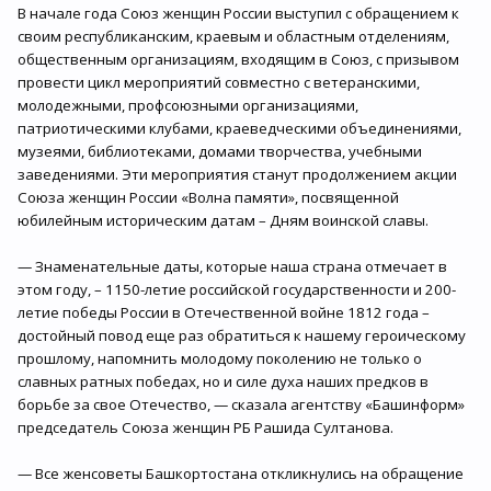
В начале года Союз женщин России выступил с обращением к
своим республиканским, краевым и областным отделениям,
общественным организациям, входящим в Союз, с призывом
провести цикл мероприятий совместно с ветеранскими,
молодежными, профсоюзными организациями,
патриотическими клубами, краеведческими объединениями,
музеями, библиотеками, домами творчества, учебными
заведениями. Эти мероприятия станут продолжением акции
Союза женщин России «Волна памяти», посвященной
юбилейным историческим датам – Дням воинской славы.
— Знаменательные даты, которые наша страна отмечает в
этом году, – 1150-летие российской государственности и 200-
летие победы России в Отечественной войне 1812 года –
достойный повод еще раз обратиться к нашему героическому
прошлому, напомнить молодому поколению не только о
славных ратных победах, но и силе духа наших предков в
борьбе за свое Отечество, — сказала агентству «Башинформ»
председатель Союза женщин РБ Рашида Султанова.
— Все женсоветы Башкортостана откликнулись на обращение