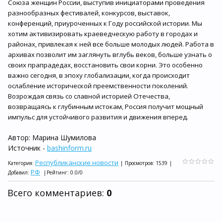
Союза женщин России, выступив инициаторами проведения
разнообразных фестивалей, конкурсов, выставок,
конференций, приуроченных к Году российской истории. Мы
хотим активизировать краеведческую работу в городах и
районах, привлекая к ней все больше молодых людей. Работа в
архивах позволит им заглянуть вглубь веков, больше узнать о
своих прапрадедах, восстановить свои корни. Это особенно
важно сегодня, в эпоху глобализации, когда происходит
ослабление исторической преемственности поколений.
Возрождая связь со славной историей Отечества,
возвращаясь к глубинным истокам, Россия получит мощный
импульс для устойчивого развития и движения вперед.
Автор: Марина Шумилова
Источник -
bashinform.ru
Республиканские новости
Категория
:
|
Просмотров
:
1539
|
РФ
Добавил
:
|
Рейтинг
:
0.0
/
0
Всего комментариев
:
0