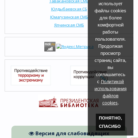
Тавакановская СМБ
использует
Юлдыбаевская СБ
файлы cookies
Юмагузинская СМБ
для более
Ялчинская СМБ
комфортной
работы
пользователя.
Продолжая
просмотр
страниц сайта,
вы
соглашаетесь
Политикой
с
использования
файлов
cookies
.
ПОНЯТНО,
СПАСИБО
Версия для слабовидящих