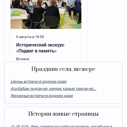
Праздник села, шежере
Ценны встречи в родном краю
Ата-бабам тыуған ер, кендек ҡаным тамған ер...
Желанные встречи в родном краю
Истории живые страницы
01.08.2026.
День памяти российских воинов, погибших в