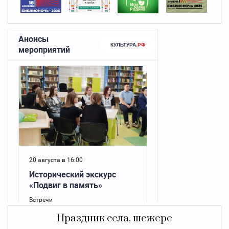
Праздник села, шежере