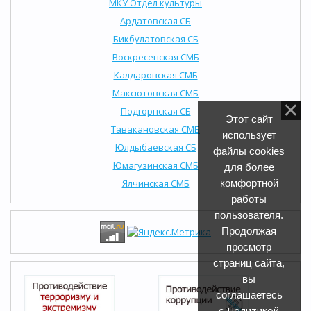
МКУ Отдел культуры
Ардатовская СБ
Бикбулатовская СБ
Воскресенская СМБ
Калдаровская СМБ
Максютовская СМБ
Подгорнская СБ
Этот сайт
Тавакановская СМБ
использует
Юлдыбаевская СБ
файлы cookies
Юмагузинская СМБ
для более
Ялчинская СМБ
комфортной
работы
пользователя.
Продолжая
просмотр
страниц сайта,
вы
соглашаетесь
Политикой
с