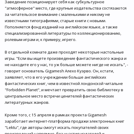
Заведение позиционирует себя как субкультурное
"атмосферное" место, где крупные издательства состязаются
за читательское внимание с маленькими и никому не
известными типографиями, старые книги с новыми.
Пополняется фонд изданий на английском языке, а также
специализированной литературы по коллекционированию,
ролевым играм и, к примеру, игрего.
В отдельной комнате даже проходят некоторые настольные
игры. "Если вы ищете произведение фантастического жанра и
не находите его у нас, то уж больше можете нигде не искать", -
говорит основатель Gigamesh Алехо Куэрво. Он, кстати,
заявляет, что в его учреждении больше английских
фантастических книг, чем в известной лондонской читальне
"Forbidden Planet", и мечтает превратить свою библиотеку в
центральное место встречи ценителей фантастических
литературных жанров.
Кроме того, с 15 апреля в рамках проекта Gigamesh
заработает интернет-платформа продажи электронных книг
"Lektu", где авторы смогут искать покупателей своих
произведений напрямую, без участия издателей и