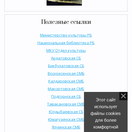
Полезные ссылки
Министерство культуры РБ
Национальная библиотека РБ
МКУ Отдел культуры
Ардатовская СБ
Бикбулатовская СБ
Воскресенская СМБ
Калдаровская СМБ
Максютовская СМБ
Подгорнская СБ
Этот сайт
Тавакановская СМБ
использует
Юлдыбаевская СБ
файлы cookies
Юмагузинская СМБ
для более
Ялчинская СМБ
комфортной