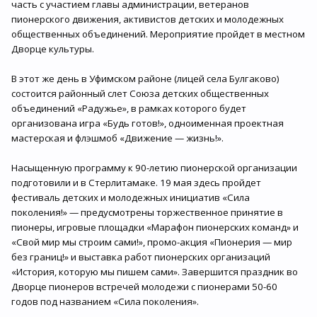
часть с участием главы администрации, ветеранов
пионерского движения, активистов детских и молодежных
общественных объединений. Мероприятие пройдет в местном
Дворце культуры.
В этот же день в Уфимском районе (лицей села Булгаково)
состоится районный слет Союза детских общественных
объединений «Радужье», в рамках которого будет
организована игра «Будь готов!», одноименная проектная
мастерская и флэшмоб «Движение — жизнь!».
Насыщенную программу к 90-летию пионерской организации
подготовили и в Стерлитамаке. 19 мая здесь пройдет
фестиваль детских и молодежных инициатив «Сила
поколения!» — предусмотрены торжественное принятие в
пионеры, игровые площадки «Марафон пионерских команд» и
«Свой мир мы строим сами!», промо-акция «Пионерия — мир
без границ!» и выставка работ пионерских организаций
«История, которую мы пишем сами». Завершится праздник во
Дворце пионеров встречей молодежи с пионерами 50-60
годов под названием «Сила поколения».