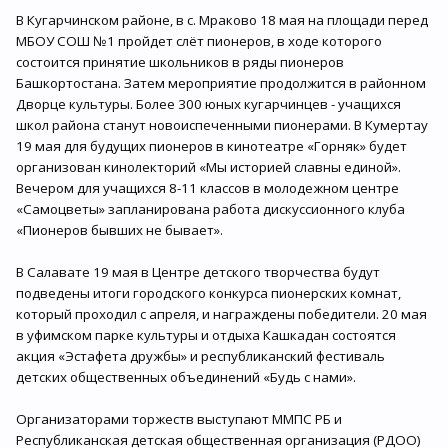
В Кугарчинском районе, в с. Мраково 18 мая на площади перед
МБОУ СОШ №1 пройдет слёт пионеров, в ходе которого
состоится принятие школьников в ряды пионеров
Башкортостана. Затем мероприятие продолжится в районном
Дворце культуры. Более 300 юных кугарчинцев - учащихся
школ района станут новоиспеченными пионерами. В Кумертау
19 мая для будущих пионеров в кинотеатре «Горняк» будет
организован кинолекторий «Мы историей славны единой».
Вечером для учащихся 8-11 классов в молодежном центре
«Самоцветы» запланирована работа дискуссионного клуба
«Пионеров бывших не бывает».
В Салавате 19 мая в Центре детского творчества будут
подведены итоги городского конкурса пионерских комнат,
который проходил с апреля, и награждены победители. 20 мая
в уфимском парке культуры и отдыха Кашкадан состоятся
акция «Эстафета дружбы» и республиканский фестиваль
детских общественных объединений «Будь с нами».
Организаторами торжеств выступают ММПС РБ и
Республиканская детская общественная организация (РДОО)