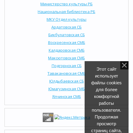
Министерство культуры РБ
Национальная библиотека РБ
МКУ Отдел культуры
Ардатовская СБ
Бикбулатовская СБ
Воскресенская СМБ
Калдаровская СМБ
Максютовская СМБ
Подгорнская СБ
Этот сайт
Тавакановская СМБ
использует
Юлдыбаевская СБ
файлы cookies
Юмагузинская СМБ
для более
Ялчинская СМБ
комфортной
работы
пользователя.
Продолжая
просмотр
страниц сайта,