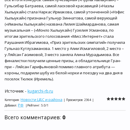
Гульсибар Батраева, самой ласковой красавицей («Назлы
Хылыукай») стала Наркас Ирмакова, самой утонченной («Нэфис
Хылыукай») признана Гульнур Зиннатова, самой верующей
(«Иманлы Хылыукай») названа Лилия Шаймарданова, самая
музыкальная – («Монло Хылыукай») Гузелия Усманова, по
итогам зрительского голосования «Мисс Интернет» стала
Раушания Ибрагимова, «Приз зрительских симпатий» получила
Гульназ Кутлузаманова. 1 место у Алии Исмагиловой, 2 место –
у Ляйсан Гасимовой, 3 место заняла Алина Мурадымова. Все
финалистки получили ценные призы, а обладательнице Гран-
при – Ляйсан Гарифьяновой помимо главного атрибута —
короны, подарили шубу из белой норки и поездку на два дня в
поселок Тюлюк (Иремель).
Источник -
kugarchi-rb.ru
Новости ЦБС и района
Категория
:
|
Просмотров
:
2364
|
РФ
Добавил
:
|
Рейтинг
:
5.0
/
1
Всего комментариев
:
0