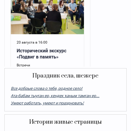
Праздник села, шежере
Все добрые слова о тебе, родное село!
Ата-бабам тыуған ер, кендек ҡаным тамған ер...
Умеют работать, умеют и праздновать!
Истории живые страницы