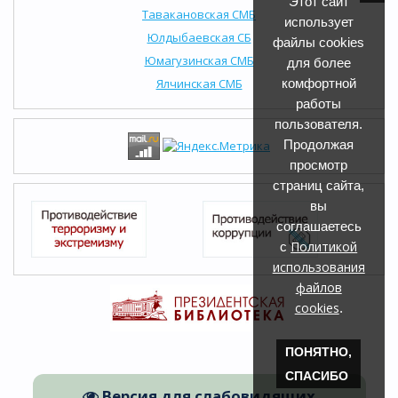
Этот сайт
Тавакановская СМБ
использует
Юлдыбаевская СБ
файлы cookies
Юмагузинская СМБ
для более
Ялчинская СМБ
комфортной
работы
пользователя.
Продолжая
просмотр
страниц сайта,
вы
соглашаетесь
Политикой
с
использования
файлов
cookies
.
ПОНЯТНО,
СПАСИБО
Версия для слабовидящих