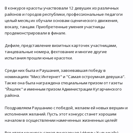
В конкурсе красоты участвовали 12 девушек из различных
районов и городов республики, профессиональные педагоги
целый месяц их обучали основам сценического движения,
вокалу, танцам. Приобретенные умения участницы
продемонстрировали в финале.
Дефиле, представление визитных карточек участницами,
танцевальные номера, фехтование и многие другие
испытания прошли юные красотки.
Среди них была и Раушания, завоевавшая победу в
номинациях "Мисс Интернет" и "Самая остроумная девушка".
Также она была награждена специальным призом от газеты
"Йэшлек" и именным призом Администрации Кугарчинского
района.
Поздравляем Раушанию с победой, желаем ей новых вершин и
исполнения желаний. Пусть этот конкурс станет хорошим
началом в осуществлении намеченных жизненных целей!
Все итоги конкурса: самая лучезарная («Нурлы Хылыукай») –