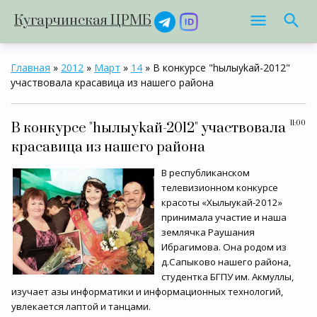
Кугарчинская ЦРМБ
Главная
»
2012
»
Март
»
14
» В конкурсе "hылыуkай-2012"
участвовала красавица из нашего района
11:00
В конкурсе "hылыуkай-2012" участвовала
красавица из нашего района
В республиканском
телевизионном конкурсе
красоты «Хылыукай-2012»
принимала участие и наша
землячка Раушания
Ибрагимова. Она родом из
д.Сапыково нашего района,
студентка БГПУ им. Акмуллы,
изучает азы информатики и информационных технологий,
увлекается лаптой и танцами.