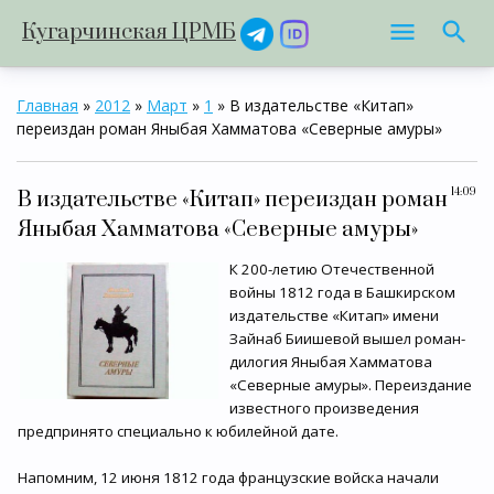
Кугарчинская ЦРМБ
Главная
»
2012
»
Март
»
1
» В издательстве «Китап»
переиздан роман Яныбая Хамматова «Северные амуры»
14:09
В издательстве «Китап» переиздан роман
Яныбая Хамматова «Северные амуры»
К 200-летию Отечественной
войны 1812 года в Башкирском
издательстве «Китап» имени
Зайнаб Биишевой вышел роман-
дилогия Яныбая Хамматова
«Северные амуры». Переиздание
известного произведения
предпринято специально к юбилейной дате.
Напомним, 12 июня 1812 года французские войска начали