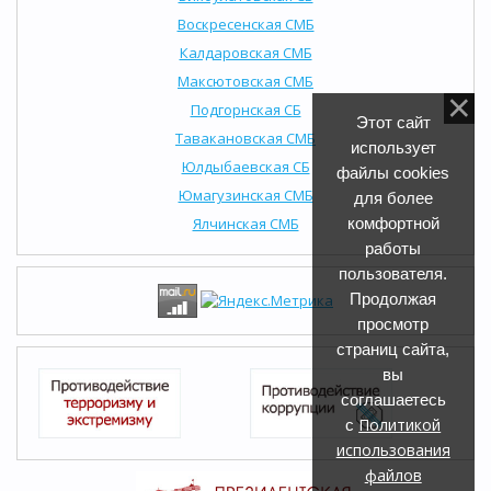
Воскресенская СМБ
Калдаровская СМБ
Максютовская СМБ
Подгорнская СБ
Этот сайт
Тавакановская СМБ
использует
Юлдыбаевская СБ
файлы cookies
Юмагузинская СМБ
для более
Ялчинская СМБ
комфортной
работы
пользователя.
Продолжая
просмотр
страниц сайта,
вы
соглашаетесь
Политикой
с
использования
файлов