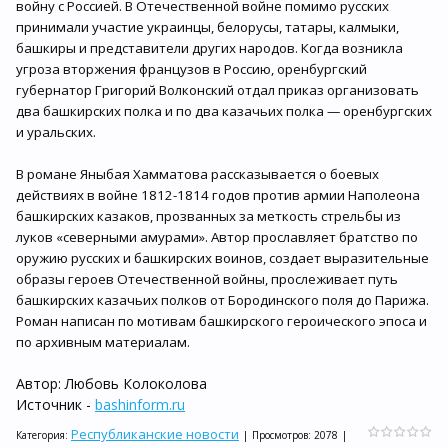
войну с Россией. В Отечественной войне помимо русских
принимали участие украинцы, белорусы, татары, калмыки,
башкиры и представители других народов. Когда возникла
угроза вторжения французов в Россию, оренбургский
губернатор Григорий Волконский отдал приказ организовать
два башкирских полка и по два казачьих полка — оренбургских
и уральских.
В романе Яныбая Хамматова рассказывается о боевых
действиях в войне 1812-1814 годов против армии Наполеона
башкирских казаков, прозванных за меткость стрельбы из
луков «северными амурами». Автор прославляет братство по
оружию русских и башкирских воинов, создает выразительные
образы героев Отечественной войны, прослеживает путь
башкирских казачьих полков от Бородинского поля до Парижа.
Роман написан по мотивам башкирского героического эпоса и
по архивным материалам.
Автор: Любовь Колоколова
Источник -
bashinform.ru
Республиканские новости
Категория
:
|
Просмотров
:
2078
|