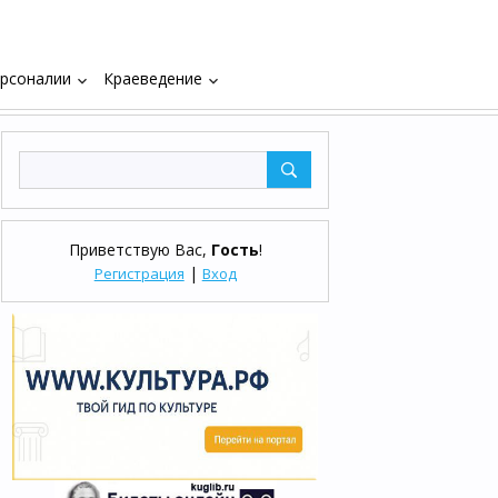
рсоналии
Краеведение
keyboard_arrow_down
keyboard_arrow_down
Приветствую Вас
,
Гость
!
|
Регистрация
Вход