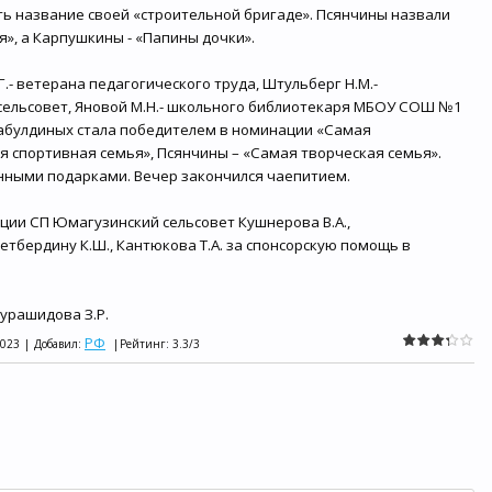
ь название своей «строительной бригаде». Псянчины назвали
я», а Карпушкины - «Папины дочки».
.- ветерана педагогического труда, Штульберг Н.М.-
ельсовет, Яновой М.Н.- школьного библиотекаря МБОУ СОШ №1
Табулдиных стала победителем в номинации «Самая
я спортивная семья», Псянчины – «Самая творческая семья».
ными подарками. Вечер закончился чаепитием.
ции СП Юмагузинский сельсовет Кушнерова В.А.,
бердину К.Ш., Кантюкова Т.А. за спонсорскую помощь в
урашидова З.Р.
РФ
023
|
Добавил
:
|
Рейтинг
:
3.3
/
3