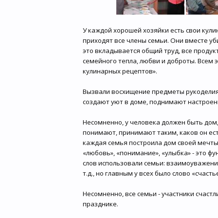
У каждой хорошей хозяйки есть свои кули
приходят все члены семьи. Они вместе уб
это вкладывается общий труд, все продукты
семейного тепла, любви и доброты. Всем 
кулинарных рецептов».
Вызвали восхищение предметы рукоделия
создают уют в доме, поднимают настроен
Несомненно, у человека должен быть дом, 
понимают, принимают таким, каков он есть
каждая семья построила дом своей мечты
«любовь», «понимание», «улыбка» - это ф
слов использовали семьи: взаимоуважение
т.д., но главным у всех было слово «счасть
Несомненно, все семьи - участники счастли
празднике.