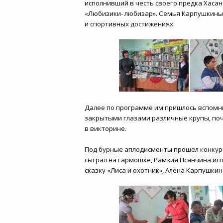
исполнивший в честь своего предка Хасан
«Любизики- любизар». Семья Карпушкиных
и спортивных достижениях.
Далее по программе им пришлось вспомни
закрытыми глазами различные крупы, поч
в викторине.
Под бурные аплодисменты прошел конкурс
сыграл на гармошке, Рамзия Псянчина ис
сказку «Лиса и охотник», Алена Карпушки