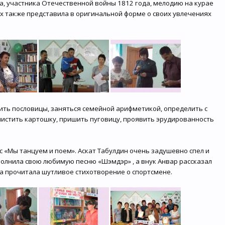
а, участника Отечественной войны 1812 года, мелодию на курае
 также представила в оригинальной форме о своих увлечениях
ть пословицы, заняться семейной арифметикой, определить с
истить картошку, пришить пуговицу, проявить эрудированность
 «Мы танцуем и поем». Аскат Табулдин очень задушевно спел и
полнила свою любимую песню «Шэмдэр» , а внук Анвар рассказал
на прочитала шутливое стихотворение о спортсмене.