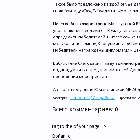
Также было предложено каждой семье дат
свою бригаду «Эх», Табулдины - «Моя семь
Нелегко было жюри в лице Масягутовой Р.Г
управляющего делами СП Юмагузинский с
определить победителей. В итоге семья 
музыкальная семья», Карпушкины - «Сама
Победители награждены Дипломами и цен
Библиотека благодарит Главу администра
индивидуальных предпринимателей Давлет
проведении мероприятия.
Автор: заведующая Юмагузинской МБ Абд
Новости ЦБС и района
Категория
:
|
Просмотров
:
2
Всего комментариев
:
0
tag to the of your page -->
Войдите: