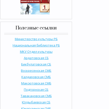
Полезные ссылки
Министерство культуры РБ
Национальная библиотека РБ
МКУ Отдел культуры
Ардатовская СБ
Бикбулатовская СБ
Воскресенская СМБ
Калдаровская СМБ
Максютовская СМБ
Подгорнская СБ
Тавакановская СМБ
Юлдыбаевская СБ
Юмагузинская СМБ