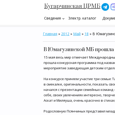
Кугарчинская ЦРМБ
Сведения
Электр. каталог
Докум
keyboard_arrow_down
Главная
»
2012
»
Май
»
18
» В Юмагузинс
В Юмагузинской МБ прошла 
15 мая весь мир отмечает Международный
прошла конкурсная программа под назван
мероприятие заведующая детским отдело
На конкурсе приняли участие три семьи: 
в смекалке, оригинальности, показать св
начался с презентации семейных команд 
себе, своих увлечениях интересно, творч
Аскат и Миляуша, очень красочно в стихах
Родословную Псянчиных представил младши