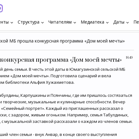
енты
Структура
Читателям
Медиатека
Даты
Пе
keyboard_arrow_down
keyboard_arrow_down
keyboard_arrow_down
keyboard_arrow_down
keyboard_arrow_down
кой МБ прошла конкурсная программа «Дом моей мечты»
16:49
конкурсная программа «Дом моей мечты»
 день семьи. В честь этой даты в Юмагузинской сельской МБ
ием «Дом моей мечты». Подготовила сценарий и вела
м библиотеки Альфия Хужахметова.
Табулдины, Карпушкины и Псянчины, где им пришлось состязаться
ои творческие, музыкальные и кулинарные способности. Вечер
- «Семейный портрет». Каждый из приглашенных рассказал о
ески, с задором, живым огоньком. Например, семья Табулдиных,
, с музыкальной заставкой рассказали о каждом из членов семьи.
й член семьи - внук Анвар, в конце своего выступления