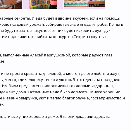
нарные секреты. И еда будет вдвойне вкусней, если на помощь
ирают садовый урожай, собирают лесные ягоды и грибы. Когда в
 будут казаться вкуснее, от них будет исходить дух - дух
этим поделились хозяйки на конкурсе «Секреты вкусных
, выполненные Алесей Карпушкиной, которые радуют глаз,
ие.
и не просто крыша над головой, а место, где его любят и ждут,
, место, где человеку тепло и уютно. В этот день на празднике
. Им были предложены «кирпичики» со словами «здоровье»,
ундамент дома. Остальные надо было дописать. Много хороших
 и взаимовыручка, уют и тепло,благополучие, гостеприимство и
е».
вы, и все у них хорошо в доме. Это они доказали здесь на