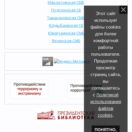
Максютовская СМБ
Подгорнская СБ
Этот сайт
Тавакановская СМБ
использует
Юлдыбаевская СБ
файлы cookies
Юмагузинская СМБ
для более
Ялчинская СМБ
комфортной
работы
пользователя.
Продолжая
просмотр
страниц сайта,
вы
соглашаетесь
Политикой
с
использования
файлов
cookies
.
ПОНЯТНО,