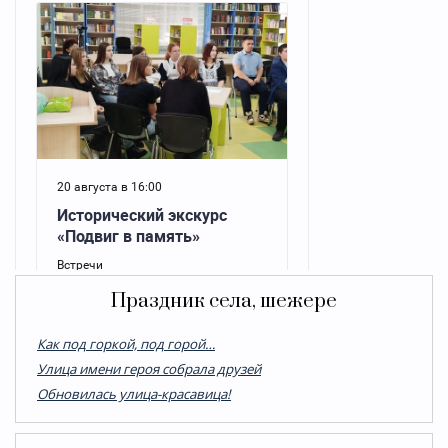
Праздник села, шежере
Как под горкой, под горой…
Улица имени героя собрала друзей
Обновилась улица-красавица!