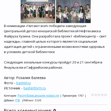
В номинации «Читают все!» победила заведующая
Центральной детско-юношеской библиотекой Нефтекамска
Файруза Хузина. Она разработала проект «Библиоцентр – свет
надежды», главной целью которого является социальная
адаптация детей с ограниченными возможностями здоровья
в условиях детской библиотеки
Следующие зональные конкурсы пройдут 20 и 21 сентября в
Янаульском и Гафурийском районах.
Автор: Розалия Валеева
Фото -
bashnl.ru
Источник -
bashinform.ru
Республиканские новости
Категория
:
|
Просмотров
:
1767
|
РФ
Добавил
:
|
Рейтинг
:
0.0
/
0
Всего комментариев
:
0