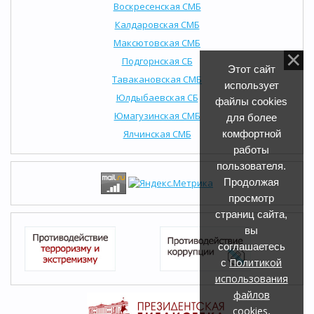
Воскресенская СМБ
Калдаровская СМБ
Максютовская СМБ
Подгорнская СБ
Этот сайт
Тавакановская СМБ
использует
Юлдыбаевская СБ
файлы cookies
Юмагузинская СМБ
для более
Ялчинская СМБ
комфортной
работы
пользователя.
Продолжая
просмотр
страниц сайта,
вы
соглашаетесь
Политикой
с
использования
файлов
cookies
.