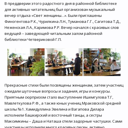
В преддверии этого радостного дня в районной библиотеке
для активных читательниц был организован музыкальный
вечер отдыха «Свет женщины…». Были приглашены
Финогентова Р.К., Чурилкина Л.Н., Туманова Г.Г., Сагитова Т.Д.,
Неженская Л.А., Каримова Р.Р. Вечер начался с красивых слов
ведущей – заведующей читальным залом районной
библиотеки Четвериковой Г.П.
Прекрасные стихи были посвящены женщинам, затем участниц
ожидали шуточные вопросы и задания, игры и конкурсы.
Приятным сюрпризом стало выступление Ишемгулова Т.Г,
Мавлеткулова Р.Ф., а также юных учениц Мраковской средней
школы №1. Хамидуллина Эвелина и Вагапова Дилара
исполнили башкирский и восточный танцы, а сестры
Максимкины – Даша и Наташа спели задорные частушки. Сами
участницы исполнили много красивых песен, активно