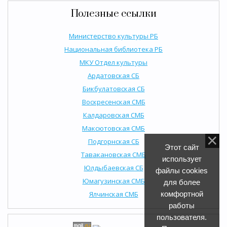
Полезные ссылки
Министерство культуры РБ
Национальная библиотека РБ
МКУ Отдел культуры
Ардатовская СБ
Бикбулатовская СБ
Воскресенская СМБ
Калдаровская СМБ
Максютовская СМБ
Подгорнская СБ
Этот сайт
Тавакановская СМБ
использует
Юлдыбаевская СБ
файлы cookies
Юмагузинская СМБ
для более
Ялчинская СМБ
комфортной
работы
пользователя.