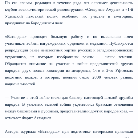
По его словам, редакция в течение ряда лет освещает деятельность
клубов военно-исторической реконструкции «Северные Амуры» и «1-й
Уфимский пехотный полк», особенно их участие в ежегодных
праздниках на Бородинском поле.
«Ватандаш» проводит большую работу и по выяснению имен
участников войны, награжденных орденами и медалями. Публикуются
репродукции ранее неизвестных картин русских и западноевропейских
художников, на которых изображены воины — наши земляки.
Обращается внимание на участие в войне представителей других
народов: двух полков кавалерии из мещеряков, 1-го и 2-го Уфимских
пехотных полков, в которых воевали около 2000 человек разных
национальностей.
— Участие в этой войне стало для башкир настоящей школой дружбы
народов. В условиях великой войны укреплялись братские отношения
между башкирами и русскими, представителями других народов края, —
отмечает Фарит Ахмадиев.
Авторы журнала «Ватандаш» при подготовке материалов привлекли