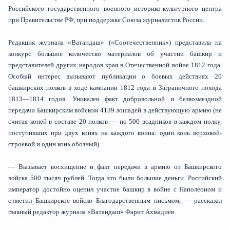
Российского государственного военного историко-культурного центра
при Правительстве РФ, при поддержке Союза журналистов России.
Редакция журнала «Ватандаш» («Соотечественник») представила на
конкурс большое количество материалов об участии башкир и
представителей других народов края в Отечественной войне 1812 года.
Особый интерес вызывают публикации о боевых действиях 20
башкирских полков в ходе кампании 1812 года и Заграничного похода
1813—1814 годов. Уникален факт добровольной и безвозмездной
передачи Башкирским войском 4139 лошадей в действующую армию (не
считая коней в составе 20 полков — по 500 всадников в каждом полку,
поступивших при двух конях на каждого воина: один конь верховой-
строевой и один конь обозный).
— Вызывает восхищение и факт передачи в армию от Башкирского
войска 500 тысяч рублей. Тогда это были большие деньги. Российский
император достойно оценил участие башкир в войне с Наполеоном и
отметил Башкирское войско Благодарственным письмом, — рассказал
главный редактор журнала «Ватандаш» Фарит Ахмадиев.