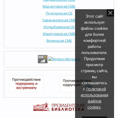
Максютовская СМБ
Подгорнская СБ
Этот сайт
Тавакановская СМБ
использует
Юлдыбаевская СБ
файлы cookies
Юмагузинская СМБ
для более
Ялчинская СМБ
комфортной
работы
пользователя.
Продолжая
просмотр
страниц сайта,
вы
соглашаетесь
Политикой
с
использования
файлов
cookies
.