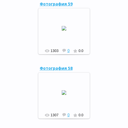
Фотография 59
11 апреля в с.Воскресенское
Кугарчинского района
открылась шестая в районе
модельная сельская
библиотека (заведующая ...
РФ
0
1303
0.0
Фотография 58
11 апреля в с.Воскресенское
Кугарчинского района
открылась шестая в районе
модельная сельская
библиотека (заведующая ...
РФ
0
1307
0.0