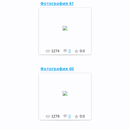
Фотография 61
11 апреля в с.Воскресенское
Кугарчинского района
открылась шестая в районе
модельная сельская
библиотека (заведующая ...
РФ
0
1274
0.0
Фотография 60
11 апреля в с.Воскресенское
Кугарчинского района
открылась шестая в районе
модельная сельская
библиотека (заведующая ...
РФ
0
1279
0.0