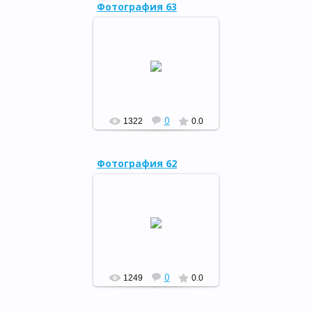
Фотография 63
12 апреля 2014 года в
Оренбургском
государственном
драматическом театре им.
М.Горького состоялась
церемония награжден...
РФ
0
1322
0.0
Фотография 62
12 апреля 2014 года в
Оренбургском
государственном
драматическом театре им.
М.Горького состоялась
церемония награжден...
РФ
0
1249
0.0