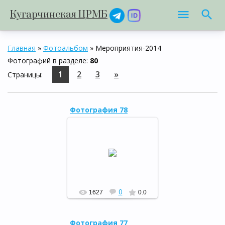
Кугарчинская ЦРМБ
Главная
»
Фотоальбом
» Мероприятия-2014
Фотографий в разделе
:
80
1
2
3
»
Страницы
:
Фотография 78
3 сентября в районной
детской библиотеке
прошло мероприятие «Мы
помним…» для учащихся 5
класса МБОУ СОШ №1.
РФ
0
1627
0.0
Фотография 77