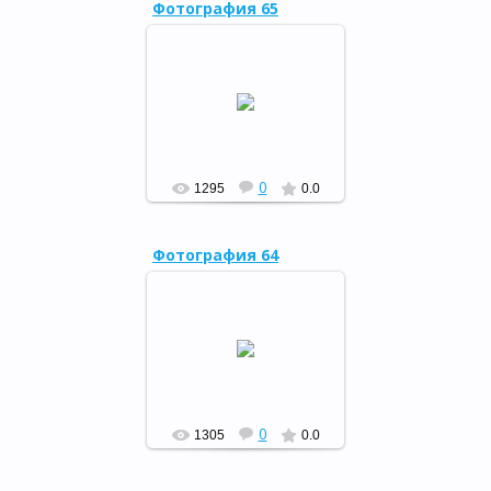
Фотография 65
В ночь с 25 на 26 апреля
прошла «Библионочь -
2014»
РФ
0
1295
0.0
Фотография 64
12 апреля 2014 года в
Оренбургском
государственном
драматическом театре им.
М.Горького состоялась
церемония награжден...
РФ
0
1305
0.0