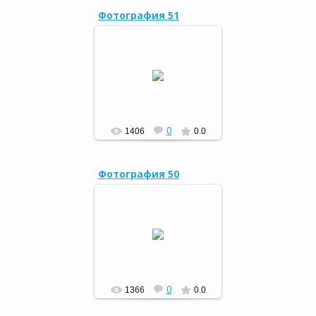
Фотография 51
Театрализованное
представление о книге и о
библиотеке "Весь мир
большой от А до Я откроет
книжная страна", 2 апреля
2...
РФ
0
1406
0.0
Фотография 50
Театрализованное
представление о книге и о
библиотеке "Весь мир
большой от А до Я откроет
книжная страна", 2 апреля
2...
РФ
0
1366
0.0