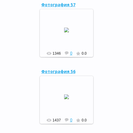
Фотография 57
11 апреля в с.Воскресенское
Кугарчинского района
открылась шестая в районе
модельная сельская
библиотека (заведующая ...
РФ
0
1346
0.0
Фотография 56
11 апреля в с.Воскресенское
Кугарчинского района
открылась шестая в районе
модельная сельская
библиотека (заведующая ...
РФ
0
1437
0.0