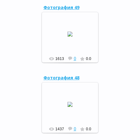
Фотография 49
Театрализованное
представление о книге и о
библиотеке "Весь мир
большой от А до Я откроет
книжная страна", 2 апреля
2...
РФ
0
1613
0.0
Фотография 48
Завершилась неделя
детской и юношеской книги
РФ
0
1437
0.0