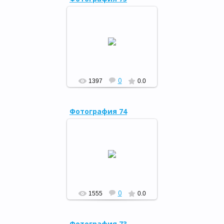
19 июня в центральной
районной библиотеке с.
Мраково в рамках
республиканского
марафона «Культурная
столица Башкортос...
РФ
0
1397
0.0
Фотография 74
18 июня 2014 года состоялся
прием штандарта
Республиканского
марафона культурных
событий между
муниципальными образов...
РФ
0
1555
0.0
Фотография 73