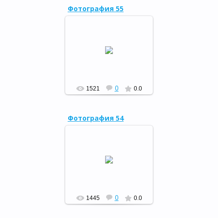
Фотография 55
Театрализованное
представление о книге и о
библиотеке "Весь мир
большой от А до Я откроет
книжная страна", 2 апреля
2...
РФ
0
1521
0.0
Фотография 54
Театрализованное
представление о книге и о
библиотеке "Весь мир
большой от А до Я откроет
книжная страна", 2 апреля
2...
РФ
0
1445
0.0