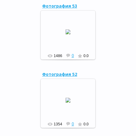
Фотография 53
Театрализованное
представление о книге и о
библиотеке "Весь мир
большой от А до Я откроет
книжная страна", 2 апреля
2...
РФ
0
1486
0.0
Фотография 52
Театрализованное
представление о книге и о
библиотеке "Весь мир
большой от А до Я откроет
книжная страна", 2 апреля
2...
РФ
0
1354
0.0