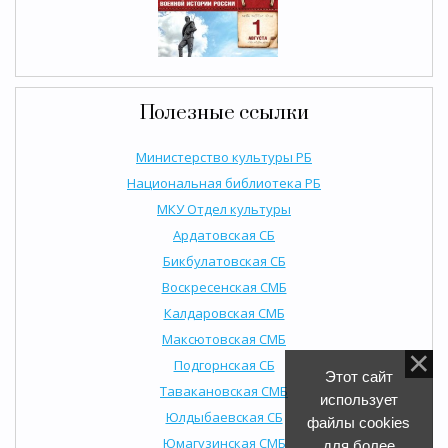
Полезные ссылки
Министерство культуры РБ
Национальная библиотека РБ
МКУ Отдел культуры
Ардатовская СБ
Бикбулатовская СБ
Воскресенская СМБ
Калдаровская СМБ
Максютовская СМБ
Подгорнская СБ
Этот сайт
Тавакановская СМБ
использует
Юлдыбаевская СБ
файлы cookies
Юмагузинская СМБ
для более