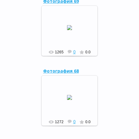
Фотография 69
19 мая в районной детской
библиотеке прошло
мероприятие «Изба-
читальня».
РФ
0
1265
0.0
Фотография 68
В ночь с 25 на 26 апреля
прошла «Библионочь -
2014»
РФ
0
1272
0.0