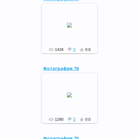
3 сентября в районной
детской библиотеке
прошло мероприятие «Мы
помним…» для учащихся 5
класса МБОУ СОШ №1.
РФ
0
1426
0.0
Фотография 76
19 июня в центральной
районной библиотеке с.
Мраково в рамках
республиканского
марафона «Культурная
столица Башкортос...
РФ
0
1280
0.0
Фотография 75