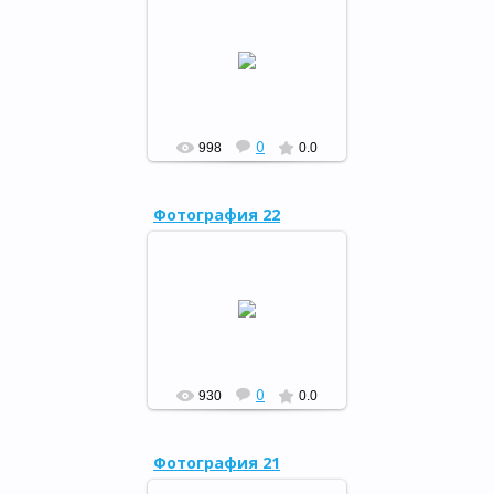
В рамках месячника
газовой безопасности в
районной детской
библиотеке прошел урок «А
у нас в квартире газ...»
РФ
0
998
0.0
Фотография 22
Встреча с местным
писателем и краеведом
Ишемгуловым Т.Г.
РФ
0
930
0.0
Фотография 21