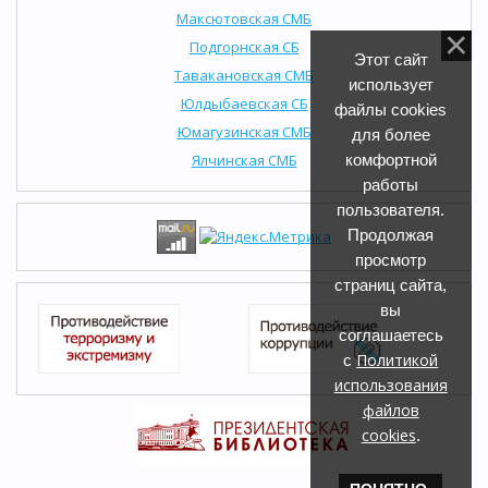
Максютовская СМБ
Подгорнская СБ
Этот сайт
Тавакановская СМБ
использует
Юлдыбаевская СБ
файлы cookies
Юмагузинская СМБ
для более
Ялчинская СМБ
комфортной
работы
пользователя.
Продолжая
просмотр
страниц сайта,
вы
соглашаетесь
Политикой
с
использования
файлов
cookies
.