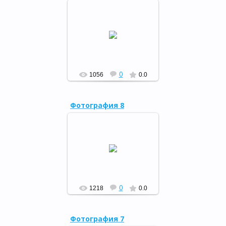
10 февраля 2017 года в
Районном Дворце культуры
села Мраково состоялось
открытие Года экологии и
особо охраняемых при...
РФ
0
1056
0.0
Фотография 8
8 февраля 2017 года
состоялось вручение
литературной премии
имени З.Биишевой.
РФ
0
1218
0.0
Фотография 7