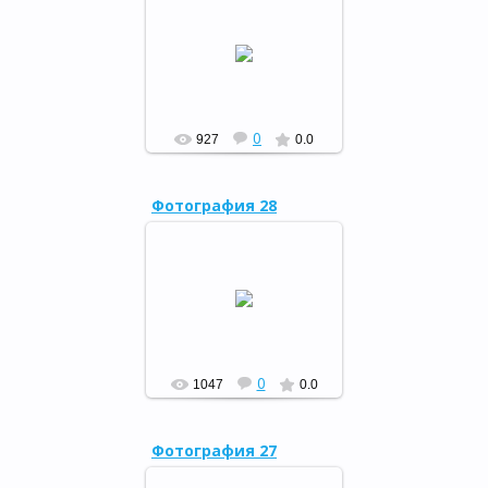
Сотрудники районных
библиотек представили
участникам праздника
книжную выставку «Подвигу
жить в веках», у входа в
биб...
РФ
0
927
0.0
Фотография 28
3 майҙа Мораҡ үҙәк район
китапханаһында
ветерандың яу юлына
бағышлап ижад иткән “Еңеү
хаҡы” исемле китабының
исем туй...
РФ
0
1047
0.0
Фотография 27