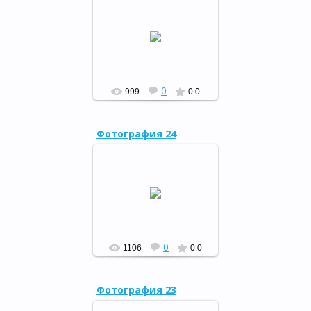
Конкурс поделок из
бросового материала «1000
идей из ненужных вещей»
РФ
0
999
0.0
Фотография 24
12 апреля в Центральной
районной библиотеке была
оформлена тематическая
полка и проведен обзор
«История космических п...
РФ
0
1106
0.0
Фотография 23