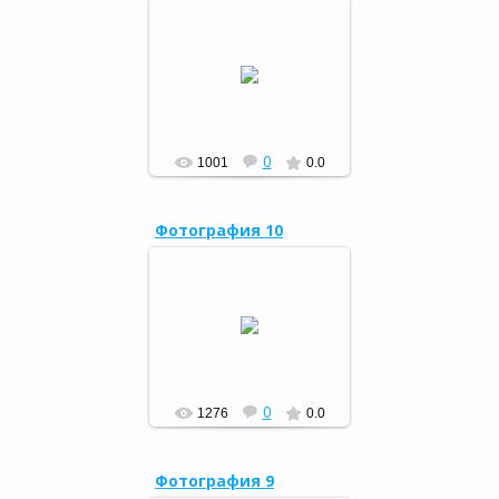
"Кеше һәм тәбиғәт - бер
бөтөн", 16.02.2017
РФ
0
1001
0.0
Фотография 10
В преддверии Дня
защитника Отечества в
районной детской
библиотеке состоялся
командный «Рыцарский
турнир».
РФ
0
1276
0.0
Фотография 9