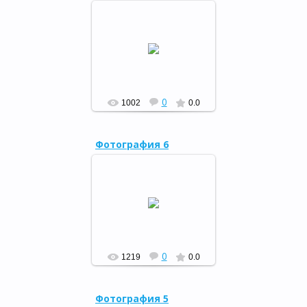
9 февраля работники
районной детской
библиотеки провели
информационный час для
учащихся Мраковской
башкирской гимназии.
РФ
0
1002
0.0
Фотография 6
1 февраля 2017 г. состоялся
плановый тематический
семинар-практикум
работников библиотек
Кугарчинской ЦБС
РФ
0
1219
0.0
Фотография 5