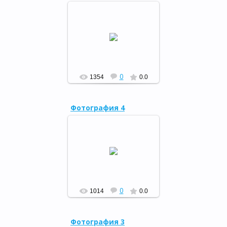
Книжная выставка «Войди в
природу другом»,
посвященная Году
экологии.
РФ
0
1354
0.0
Фотография 4
18 января в районном
дворце культуры прошел
Курултай башкир
Кугарчинского района.
РФ
0
1014
0.0
Фотография 3