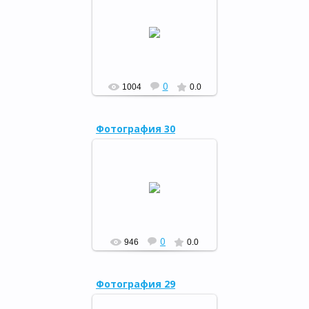
8 июня в районной детской
библиотеке отметили день
рождения Александра
Сергеевича Пушкина.
РФ
0
1004
0.0
Фотография 30
19 мая 2017 года в
Центральной районной
библиотеке прошел обзор
творчества «В поисках
своей России», к 155-летию
со д...
РФ
0
946
0.0
Фотография 29