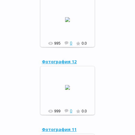
"Всемирный день кошек",
01.03.2017
РФ
0
995
0.0
Фотография 12
21 февраля, в преддверии
праздника гостями
центральной районной
библиотеки стали учащиеся
10 классов МБУ СОШ № 1.
РФ
0
999
0.0
Фотография 11