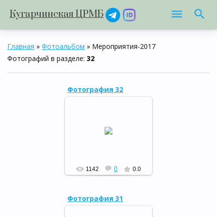
Кугарчинская ЦРМБ
Главная
»
Фотоальбом
» Мероприятия-2017
Фотографий в разделе
:
32
Фотография 32
В рамках Года Экологии 15
июня в районной детской
библиотеке состоялась
познавательно - игровая
программа «Зов джунгл...
РФ
0
1142
0.0
Фотография 31