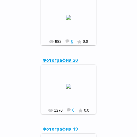
«В гостях у дедушки
Корнея»
РФ
0
982
0.0
Фотография 20
29 марта в районной
библиотеке в рамках
Недели детской и
юношеской книги прошел
литературный ринг «Ах, эти
умные книж...
РФ
0
1270
0.0
Фотография 19