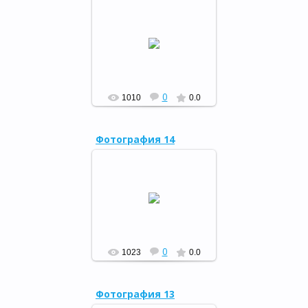
13 марта районная детская
библиотека приняла
участие во Всероссийской
акции «Весь мир во мне. И в
мире я – как дома!»
РФ
0
1010
0.0
Фотография 14
Яҙҙың беренсе көнөндә
Мораҡ район үҙәк
китапханаһында һәүәҫкәр
шағирә Зөлфиә Ниязбәк
ҡыҙы Хәйбуллинаның
“Ижадтарымда-...
РФ
0
1023
0.0
Фотография 13