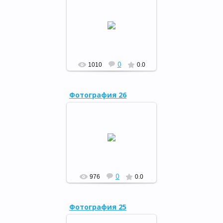
Быйылғы йылда
“Китапханалар төнө-2017”гә
Мораҡ үҙәк
китапханаһының тыуған
яҡты өйрәнеү һәм башҡорт
әҙәбиәте бүлеге Ба...
РФ
0
1010
0.0
Фотография 26
21 апреля в рамках
всероссийской акции
«Библионочь» в районной
детской библиотеке
прошли «Библиосумерки».
РФ
0
976
0.0
Фотография 25