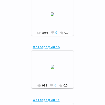
"Колодец знаний"
РФ
0
1056
0.0
Фотография 16
22 мартта бар кешелек Бөтә
донъя һыу көнөн билдәләй.
РФ
0
988
0.0
Фотография 15