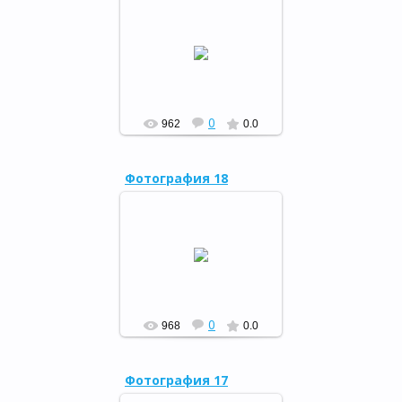
27 марта в районной
детской библиотеке
состоялось открытие
Недели детской и
юношеской книги.
РФ
0
962
0.0
Фотография 18
23 марта в РДК в
преддверии Дня работника
культуры России состоялось
торжественное чествование
работников культуры ра...
РФ
0
968
0.0
Фотография 17