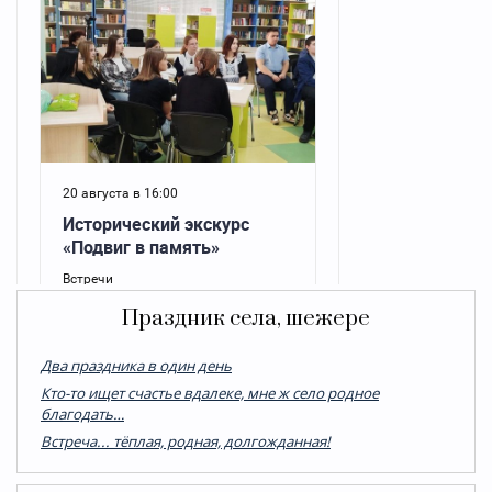
Праздник села, шежере
Два праздника в один день
Кто-то ищет счастье вдалеке, мне ж село родное
благодать…
Встреча... тёплая, родная, долгожданная!