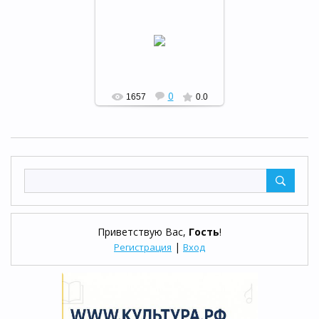
Конкурсная программа в
ЦДБ «Солдат умом и силой
богат»
РФ
0
1657
0.0
Приветствую Вас
,
Гость
!
|
Регистрация
Вход