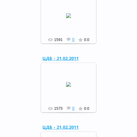
Встреча с воинами-
интернационалистами в
День памяти о россиянах,
исполнявших служебный
долг за пределами
Отечества.
РФ
0
1591
0.0
ЦДБ - 21.02.2011
Конкурсная программа в
ЦДБ «Солдат умом и силой
богат»
РФ
0
1575
0.0
ЦДБ - 21.02.2011