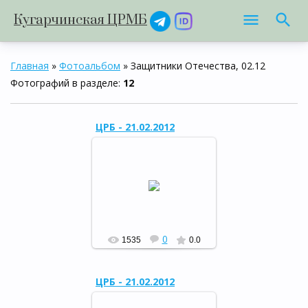
Кугарчинская ЦРМБ
Главная
»
Фотоальбом
» Защитники Отечества, 02.12
Фотографий в разделе
:
12
ЦРБ - 21.02.2012
Мероприятие,
посвящённое 23-й
годовщине вывода
советских войск из
Афганистана и Дню
защитника Отечества
РФ
0
1535
0.0
ЦРБ - 21.02.2012