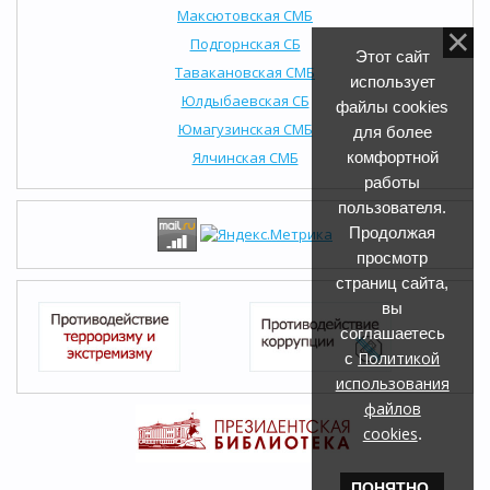
Максютовская СМБ
Подгорнская СБ
Этот сайт
Тавакановская СМБ
использует
Юлдыбаевская СБ
файлы cookies
Юмагузинская СМБ
для более
Ялчинская СМБ
комфортной
работы
пользователя.
Продолжая
просмотр
страниц сайта,
вы
соглашаетесь
Политикой
с
использования
файлов
cookies
.
ПОНЯТНО,