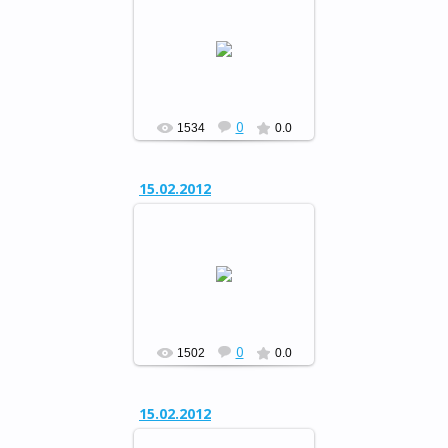
Встреча с воинами-
интернационалистами в
День памяти о россиянах,
исполнявших служебный
долг за пределами
Отечества.
РФ
0
1534
0.0
15.02.2012
Встреча с воинами-
интернационалистами в
День памяти о россиянах,
исполнявших служебный
долг за пределами
Отечества.
РФ
0
1502
0.0
15.02.2012