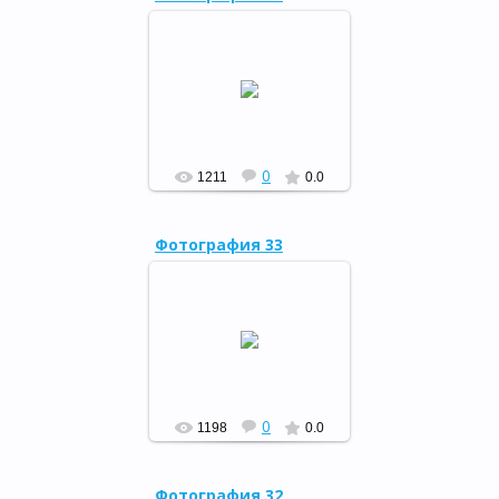
Конкурс знатоков «Кугарчи
– край родной», 10.06.15
РФ
0
1211
0.0
Фотография 33
«И будет пусть
библиотека!», 27.05.15
РФ
0
1198
0.0
Фотография 32