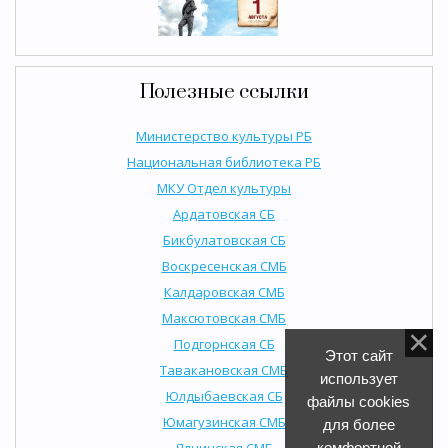
Полезные ссылки
Министерство культуры РБ
Национальная библиотека РБ
МКУ Отдел культуры
Ардатовская СБ
Бикбулатовская СБ
Воскресенская СМБ
Калдаровская СМБ
Максютовская СМБ
Подгорнская СБ
Этот сайт
Тавакановская СМБ
использует
Юлдыбаевская СБ
файлы cookies
Юмагузинская СМБ
для более
Ялчинская СМБ
комфортной