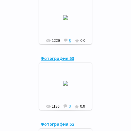
Закрытие Года литературы в
Кугарчинском районе,
15.12.15
РФ
0
1226
0.0
Фотография 53
"Мы вместе – дружная
семья", 07.12.15
РФ
0
1136
0.0
Фотография 52