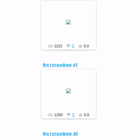
"Смех - дело серьёзное",
06.08.15
РФ
0
1152
0.0
Фотография 41
"Солнце, воздух и вода",
29.07.15
РФ
0
1200
0.0
Фотография 40