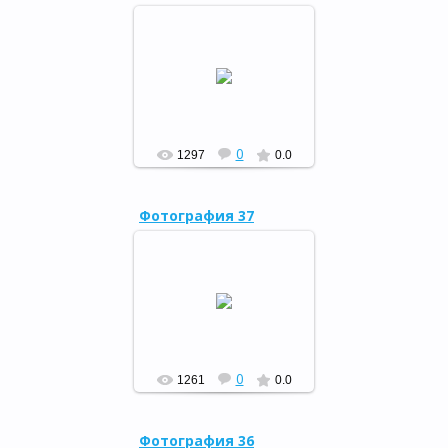
Кугарчинский район
принял эстафету
республиканского
Литературного марафона,
25.07.15
РФ
0
1297
0.0
Фотография 37
Урок безопасности, 14.07.15
РФ
0
1261
0.0
Фотография 36