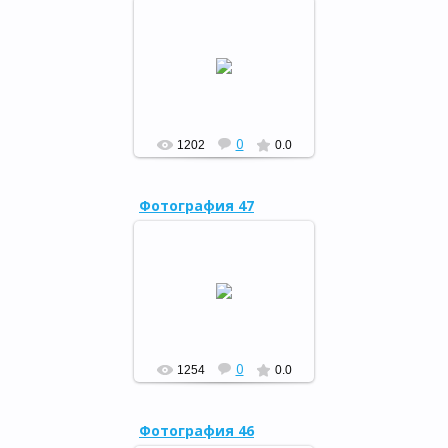
«Ночь искусств», 06.11.15
РФ
0
1202
0.0
Фотография 47
«Знатоки родного края»,
30.10.15
РФ
0
1254
0.0
Фотография 46