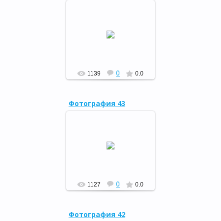
"Всегда быть самим собой",
25.09.15
РФ
0
1139
0.0
Фотография 43
«Праздник цветов», 29.08.15
РФ
0
1127
0.0
Фотография 42