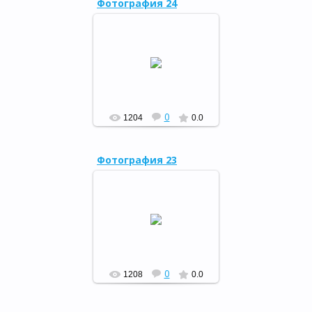
Фотография 24
Закрытие «Книжкиной
недели», 01.04.15
РФ
0
1204
0.0
Фотография 23
Международный день птиц ,
27.03.15
РФ
0
1208
0.0