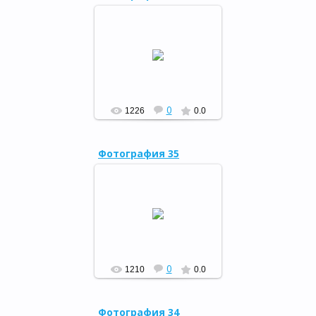
«Вместе с книгой мы
растем», 07.07.15
РФ
0
1226
0.0
Фотография 35
Конкурс знатоков «Кугарчи
– край родной», 10.06.15
РФ
0
1210
0.0
Фотография 34