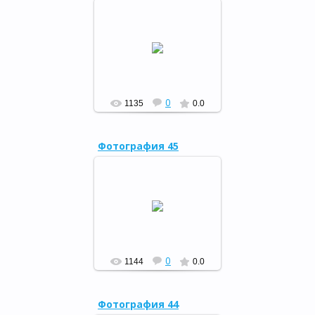
«Башкортостан: прошлое и
настоящее», 10.10.15
РФ
0
1135
0.0
Фотография 45
«Давай поговорим»,
07.10.15
РФ
0
1144
0.0
Фотография 44