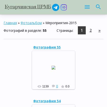
Кугарчинская ЦРМБ
Главная
»
Фотоальбом
» Мероприятия-2015
1
2
»
Фотографий в разделе
:
55
Страницы
:
Фотография 55
Закрытие Года литературы в
Кугарчинском районе,
15.12.15
РФ
0
1139
0.0
Фотография 54