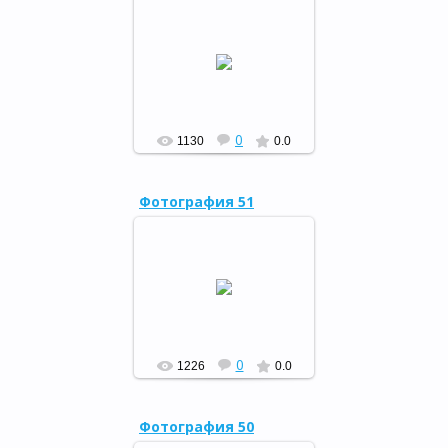
"Тепло сердец для милых
мам", 20.11.15
РФ
0
1130
0.0
Фотография 51
Республиканский фестиваль
шали, 13.11.15
РФ
0
1226
0.0
Фотография 50