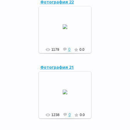
Фотография 22
Международный день птиц ,
27.03.15
РФ
0
1179
0.0
Фотография 21
Читалия – веселая страна,
27.03.15
РФ
0
1238
0.0