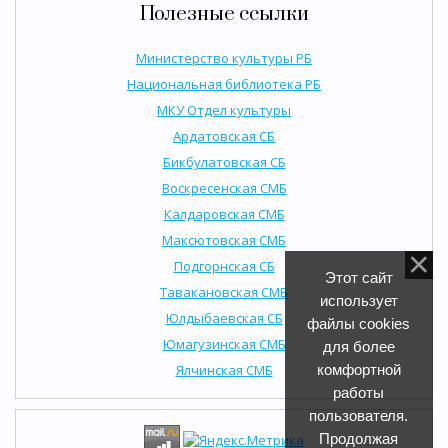
Полезные ссылки
Министерство культуры РБ
Национальная библиотека РБ
МКУ Отдел культуры
Ардатовская СБ
Бикбулатовская СБ
Воскресенская СМБ
Калдаровская СМБ
Максютовская СМБ
Подгорнская СБ
Этот сайт
Тавакановская СМБ
использует
Юлдыбаевская СБ
файлы cookies
Юмагузинская СМБ
для более
Ялчинская СМБ
комфортной
работы
пользователя.
Продолжая