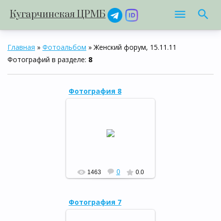
Кугарчинская ЦРМБ
Главная
»
Фотоальбом
» Женский форум, 15.11.11
Фотографий в разделе
:
8
Фотография 8
Районный женский форум,
посвящённый Всемирному
Дню сельских женщин.
РФ
0
1463
0.0
Фотография 7