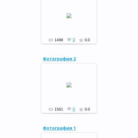
РФ
0
1498
0.0
Фотография 2
РФ
0
1561
0.0
Фотография 1