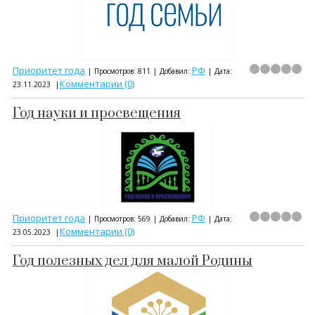
Приоритет года
РФ
|
Просмотров:
811
|
Добавил:
|
Дата:
Комментарии (0)
23.11.2023
|
Год науки и просвещения
Приоритет года
РФ
|
Просмотров:
569
|
Добавил:
|
Дата:
Комментарии (0)
23.05.2023
|
Год полезных дел для малой Родины