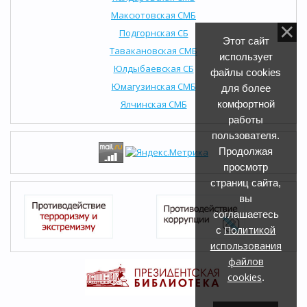
Максютовская СМБ
Подгорнская СБ
Этот сайт
Тавакановская СМБ
использует
Юлдыбаевская СБ
файлы cookies
Юмагузинская СМБ
для более
Ялчинская СМБ
комфортной
работы
пользователя.
Продолжая
просмотр
страниц сайта,
вы
соглашаетесь
Политикой
с
использования
файлов
cookies
.