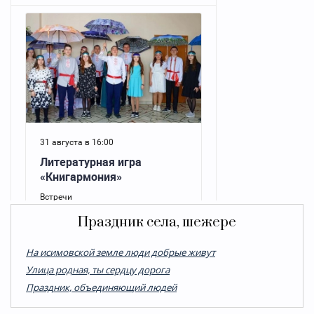
Праздник села, шежере
На исимовской земле люди добрые живут
Улица родная, ты сердцу дорога
Праздник, объединяющий людей