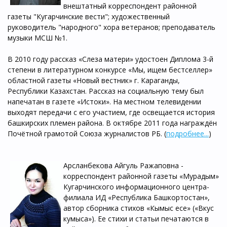
внештатный корреспондент районной
газеты "Кугарчинские вести"; художественный
руководитель "народного" хора ветеранов; преподаватель
музыки МСШ №1.
В 2010 году рассказ «Слеза матери» удостоен Диплома 3-й
степени в литературном конкурсе «Мы, ищем бестселлер»
областной газеты «Новый вестник» г. Караганды,
Республики Казахстан. Рассказ на социальную тему был
напечатан в газете «Истоки». На местном телевидении
выходят передачи с его участием, где освещается история
башкирских племен района. В октябре 2011 года награждён
Почётной грамотой Союза журналистов РБ. (
подробнее...
)
Арсланбекова Айгуль Ражаповна -
корреспондент районной газеты «Мурадым»
Кугарчинского информационного центра-
филиала ИД «Республика Башкортостан»,
автор сборника стихов «Кымыс есе» («Вкус
кумыса»). Ее стихи и статьи печатаются в