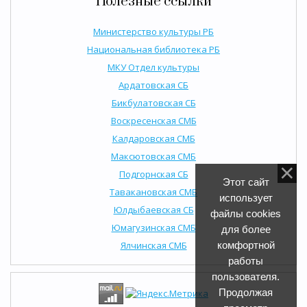
Полезные ссылки
Министерство культуры РБ
Национальная библиотека РБ
МКУ Отдел культуры
Ардатовская СБ
Бикбулатовская СБ
Воскресенская СМБ
Калдаровская СМБ
Максютовская СМБ
Подгорнская СБ
Этот сайт
Тавакановская СМБ
использует
Юлдыбаевская СБ
файлы cookies
Юмагузинская СМБ
для более
Ялчинская СМБ
комфортной
работы
пользователя.
Продолжая