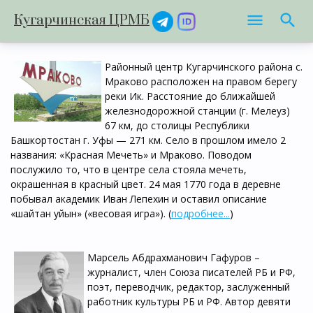
Кугарчинская ЦРМБ
Районный центр Кугарчинского района с.
Мраково расположен на правом берегу
реки Ик. Расстояние до ближайшей
железнодорожной станции (г. Мелеуз)
67 км, до столицы Республики
Башкортостан г. Уфы — 271 км. Село в прошлом имело 2
названия: «Красная Мечеть» и Мраково. Поводом
послужило то, что в центре села стояла мечеть,
окрашенная в красный цвет. 24 мая 1770 года в деревне
побывал академик Иван Лепехин и оставил описание
«шайтан уйын» («весовая игра»). (
подробнее...
)
Марсель Абдрахманович Гафуров –
журналист, член Союза писателей РБ и РФ,
поэт, переводчик, редактор, заслуженный
работник культуры РБ и РФ. Автор девяти