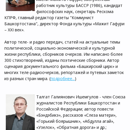
работник культуры БАССР (1986), кандидат
философских наук, секретарь Рескома
КПРФ, главный редактор газеты "Коммунист
Башкортостана", директор Фонда культуры «Мажит Гафури
– XXI век».
Автор теле- и радио передач, статей на актуальные темы
политической, социально-экономической и культурной
жизни республики, сборников очерков. Им написано более
300 стихотворений, изданы поэтические сборники. Автор
сценария документального фильма «Башкирский цирк» и
многих теле-радиоочерков, репортажей и путевых заметок
из разных стран мира. (
подробнее...
)
Талгат Галиянович Ишемгулов - член Союза
журналистов Республики Башкортостан и
Российской Федерации; автор повести
«Бэндэбикэ», рассказов «Слеза матери»,
«Горький боярышник», «Абдулла агай»,
«Узелок», «Обратная дорога» и др.;