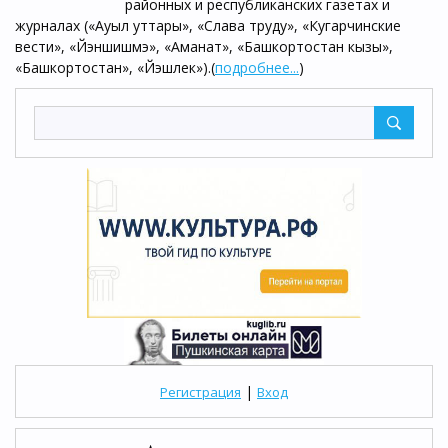
районных и республиканских газетах и
журналах («Ауыл уттары», «Слава труду», «Кугарчинские
вести», «Йэншишмэ», «Аманат», «Башкортостан кызы»,
«Башкортостан», «Йэшлек»).(
подробнее...
)
|
Регистрация
Вход