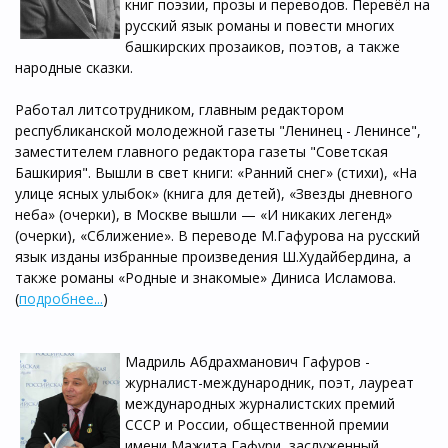
книг поэзии, прозы и переводов. Перевёл на
русский язык романы и повести многих
башкирских прозаиков, поэтов, а также
народные сказки.
Работал литсотрудником, главным редактором
республиканской молодежной газеты "Ленинец - Ленинсе",
заместителем главного редактора газеты "Советская
Башкирия". Вышли в свет книги: «Ранний снег» (стихи), «На
улице ясных улыбок» (книга для детей), «Звезды дневного
неба» (очерки), в Москве вышли — «И никаких легенд»
(очерки), «Сближение». В переводе М.Гафурова на русский
язык изданы избранные произведения Ш.Худайбердина, а
также романы «Родные и знакомые» Диниса Исламова.
(
подробнее...
)
Мадриль Абдрахманович Гафуров -
журналист-международник, поэт, лауреат
международных журналистских премий
СССР и России, общественной премии
имени Мажита Гафури, заслуженный