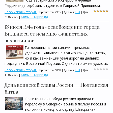
года австрийского эрцгерцога Франца
Фердинанда сербским студентом Гаврилой Принципом.
Российская история
РФ
| Просмотров: 2905 | Добавил:
| Дата:
Комментарии (0)
28.07.2026
|
13 июля 1944 года - освобождение города
Вильнюса от немецко-фашистских
захватчиков
Гитлеровцы всеми силами стремились
удержать Вильнюс не только как центр Литвы,
но и как важнейший узел дорог на дальних
подступах к Восточной Пруссии. Однако это им не удалось.
Российская история
РФ
| Просмотров: 1018 | Добавил:
| Дата:
Комментарии (0)
13.07.2026
|
День воинской славы России — Полтавская
битва
Решительная победа русских привела к
перелому в Северной войне в пользу России и
положила конец господству Швеции как