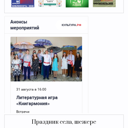
Праздник села, шежере