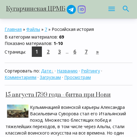
Кугарчинская ЦРМБ
Главная
»
Файлы
»
7
» Российская история
В категории материалов
:
69
Показано материалов
:
1-10
1
2
3
6
7
»
Страницы
:
...
Сортировать по
:
Дате
·
Названию
·
Рейтингу
·
Комментариям
·
Загрузкам
·
Просмотрам
15 августа 1799 года - битва при Нови
Кульминацией воинской карьеры Александра
Васильевича Суворова стал его Итальянский
поход. Множество блестящих побед и
тяжелейших переходов, в том числе через Альпы, стали
классикой воинского искусства на все времена. Но один