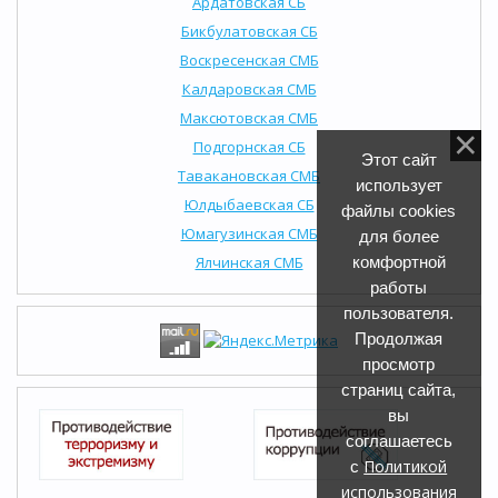
Ардатовская СБ
Бикбулатовская СБ
Воскресенская СМБ
Калдаровская СМБ
Максютовская СМБ
Подгорнская СБ
Этот сайт
Тавакановская СМБ
использует
Юлдыбаевская СБ
файлы cookies
Юмагузинская СМБ
для более
Ялчинская СМБ
комфортной
работы
пользователя.
Продолжая
просмотр
страниц сайта,
вы
соглашаетесь
Политикой
с
использования