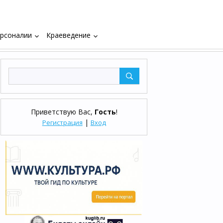
рсоналии
Краеведение
keyboard_arrow_down
keyboard_arrow_down
Приветствую Вас
,
Гость
!
|
Регистрация
Вход