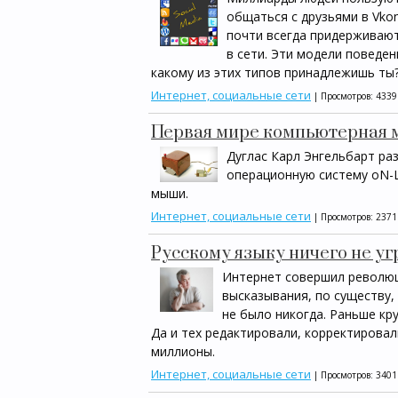
общаться с друзьями в Vkon
почти всегда придерживают
в сети. Эти модели поведе
какому из этих типов принадлежишь ты
Интернет, социальные сети
| Просмотров: 4339
Первая мире компьютерная
Дуглас Карл Энгельбарт ра
операционную систему oN-L
мыши.
Интернет, социальные сети
| Просмотров: 2371
Русскому языку ничего не у
Интернет совершил революц
высказывания, по существу,
не было никогда. Раньше кр
Да и тех редактировали, корректировали
миллионы.
Интернет, социальные сети
| Просмотров: 3401