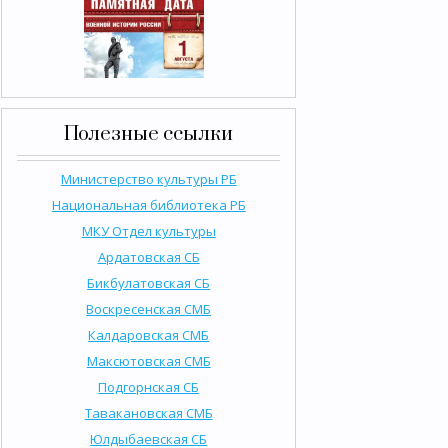
Полезные ссылки
Министерство культуры РБ
Национальная библиотека РБ
МКУ Отдел культуры
Ардатовская СБ
Бикбулатовская СБ
Воскресенская СМБ
Калдаровская СМБ
Максютовская СМБ
Подгорнская СБ
Тавакановская СМБ
Юлдыбаевская СБ