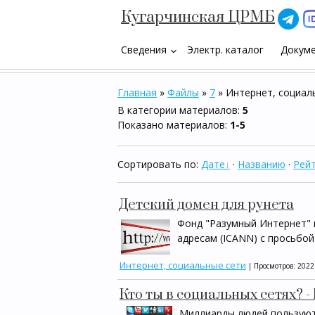
Кугарчинская ЦРМБ
Сведения
Электр. каталог
Докум
keyboard_arrow_down
Главная
»
Файлы
»
7
» Интернет, социал
В категории материалов
:
5
Показано материалов
:
1-5
Сортировать по
:
Дате
·
Названию
·
Рейт
Детский домен для рунета
Фонд "Разумный Интернет" 
адресам (ICANN) с просьбой
Интернет, социальные сети
| Просмотров: 2022
Кто ты в социальных сетях? -
Миллиарды людей пользуютс