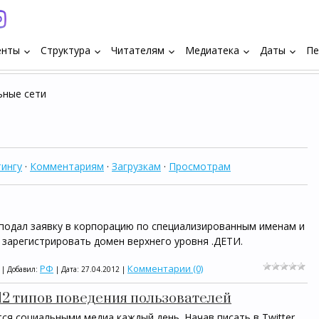
енты
Структура
Читателям
Медиатека
Даты
Пе
keyboard_arrow_down
keyboard_arrow_down
keyboard_arrow_down
keyboard_arrow_down
keyboard_arrow_down
ьные сети
ингу
·
Комментариям
·
Загрузкам
·
Просмотрам
подал заявку в корпорацию по специализированным именам и
 зарегистрировать домен верхнего уровня .ДЕТИ.
РФ
Комментарии (0)
 | Добавил:
| Дата:
27.04.2012
|
 12 типов поведения пользователей
я социальными медиа каждый день. Начав писать в Twitter,