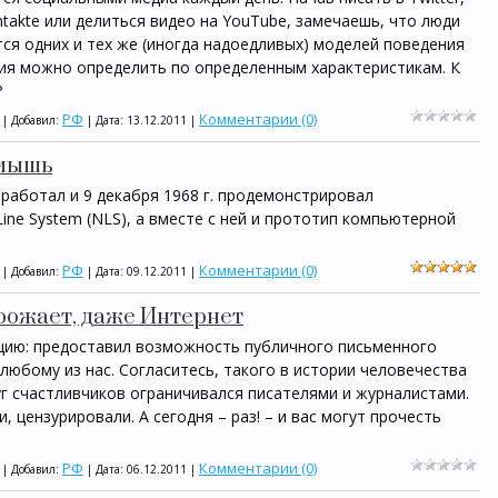
takte или делиться видео на YouTube, замечаешь, что люди
ся одних и тех же (иногда надоедливых) моделей поведения
ния можно определить по определенным характеристикам. К
?
РФ
Комментарии (0)
 | Добавил:
| Дата:
13.12.2011
|
 мышь
зработал и 9 декабря 1968 г. продемонстрировал
ine System (NLS), а вместе с ней и прототип компьютерной
РФ
Комментарии (0)
 | Добавил:
| Дата:
09.12.2011
|
грожает, даже Интернет
ию: предоставил возможность публичного письменного
 любому из нас. Согласитесь, такого в истории человечества
уг счастливчиков ограничивался писателями и журналистами.
, цензурировали. А сегодня – раз! – и вас могут прочесть
РФ
Комментарии (0)
 | Добавил:
| Дата:
06.12.2011
|